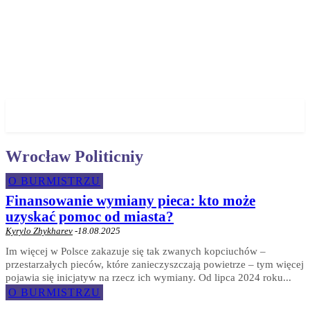
✓ WROCLAW ✗
Wrocław Politicniy
O BURMISTRZU
Finansowanie wymiany pieca: kto może
uzyskać pomoc od miasta?
Kyrylo Zhykharev
-
18.08.2025
Im więcej w Polsce zakazuje się tak zwanych kopciuchów –
przestarzałych pieców, które zanieczyszczają powietrze – tym więcej
pojawia się inicjatyw na rzecz ich wymiany. Od lipca 2024 roku...
O BURMISTRZU