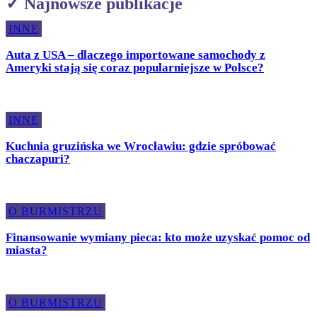
✓ Najnowsze publikacje
INNE
Auta z USA – dlaczego importowane samochody z
Ameryki stają się coraz popularniejsze w Polsce?
INNE
Kuchnia gruzińska we Wrocławiu: gdzie spróbować
chaczapuri?
O BURMISTRZU
Finansowanie wymiany pieca: kto może uzyskać pomoc od
miasta?
O BURMISTRZU