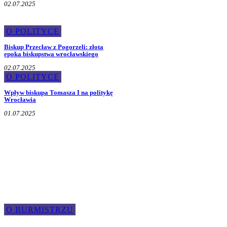
02.07.2025
O POLITYCE
Biskup Przecław z Pogorzeli: złota
epoka biskupstwa wrocławskiego
02.07.2025
O POLITYCE
Wpływ biskupa Tomasza I na politykę
Wrocławia
01.07.2025
O burmistrzu
O BURMISTRZU