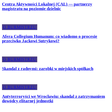
Centra Aktywności Lokalnej (CAL) — partnerzy
magistratu na poziomie dzielnic
O BURMISTRZU
Afera Collegium Humanum: co wiadomo o procesie
przeciwko Jackowi Sutrykowi?
O BURMISTRZU
Skandal z radnymi: zarobki w miejskich spółkach
O BURMISTRZU
Antyterroryści we Wrocławiu: skandal z zatrzymaniem
dowódcy elitarnej jednostki