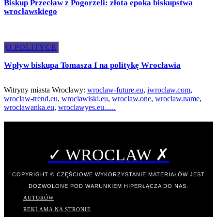
Biskup Przecław z Pogorzeli: złota epoka biskupstwa
wrocławskiego
O POLITYCE
Wpływ biskupa Tomasza I na politykę Wrocławia
Witryny miasta Wroclawy:
wroclaw-future.eu
,
iwroclaw.com
,
wroclaw-trend.eu
,
wroclawiski.eu
,
wroclaw.one
,
wroclaw.name
,
wroclawanka.eu
,
wroclawyes.eu
.
.
.
.
.
.
✓ WROCLAW ✗
COPYRIGHT © CZĘŚCIOWE WYKORZYSTANIE MATERIAŁÓW JEST
DOZWOLONE POD WARUNKIEM HIPERŁĄCZA DO NAS.
AUTORÓW
REKLAMA NA STRONIE