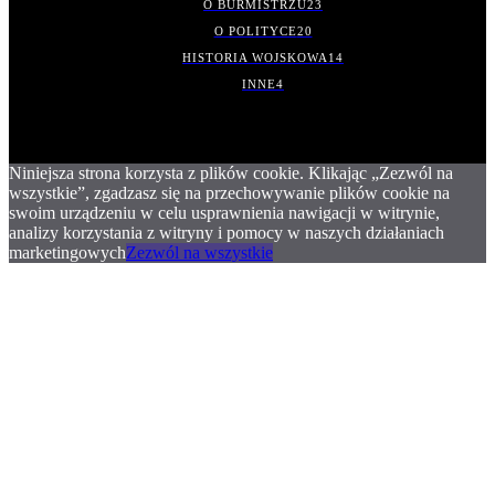
O BURMISTRZU
23
O POLITYCE
20
HISTORIA WOJSKOWA
14
INNE
4
Niniejsza strona korzysta z plików cookie. Klikając „Zezwól na
wszystkie”, zgadzasz się na przechowywanie plików cookie na
swoim urządzeniu w celu usprawnienia nawigacji w witrynie,
analizy korzystania z witryny i pomocy w naszych działaniach
marketingowych
Zezwól na wszystkie
.
.
.