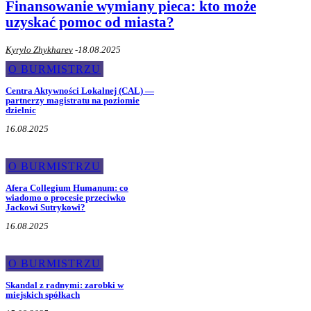
Finansowanie wymiany pieca: kto może
uzyskać pomoc od miasta?
Kyrylo Zhykharev
-
18.08.2025
O BURMISTRZU
Centra Aktywności Lokalnej (CAL) —
partnerzy magistratu na poziomie
dzielnic
16.08.2025
O BURMISTRZU
Afera Collegium Humanum: co
wiadomo o procesie przeciwko
Jackowi Sutrykowi?
16.08.2025
O BURMISTRZU
Skandal z radnymi: zarobki w
miejskich spółkach