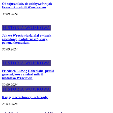
Od sojuszników do zdobywców: jak
Francuzi rządzili Wrocławiem
30.09.2024
HISTORIA WOJSKOWA
Jak we Wrocławiu działał związek
zawodowy „Solidarność”, który
pokonał komunizm
30.09.2024
HISTORIA WOJSKOWA
Friedrich Ludwig Hohenlohe: pruski
generał, który znalazł miłość
niedaleko Wrocławia
30.09.2024
HISTORIA WOJSKOWA
Książęta wrocławscy i ich rządy
26.03.2024