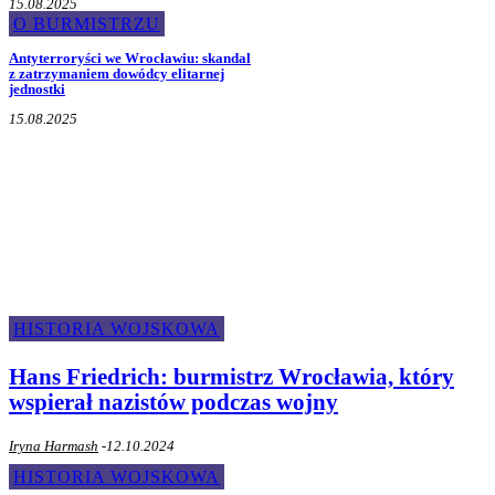
15.08.2025
O BURMISTRZU
Antyterroryści we Wrocławiu: skandal
z zatrzymaniem dowódcy elitarnej
jednostki
15.08.2025
Historia Wojskowa
HISTORIA WOJSKOWA
Hans Friedrich: burmistrz Wrocławia, który
wspierał nazistów podczas wojny
Iryna Harmash
-
12.10.2024
HISTORIA WOJSKOWA