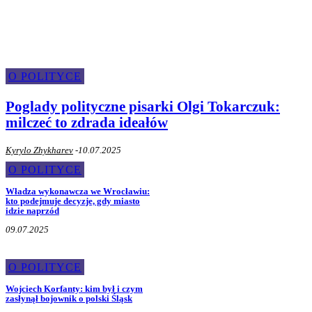
O Polityce
O POLITYCE
Poglady polityczne pisarki Olgi Tokarczuk:
milczeć to zdrada ideałów
Kyrylo Zhykharev
-
10.07.2025
O POLITYCE
Władza wykonawcza we Wrocławiu:
kto podejmuje decyzje, gdy miasto
idzie naprzód
09.07.2025
O POLITYCE
Wojciech Korfanty: kim był i czym
zasłynął bojownik o polski Śląsk