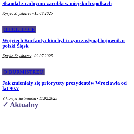
Skandal z radnymi: zarobki w miejskich spółkach
Kyrylo Zhykharev
-
15.08.2025
O POLITYCE
Wojciech Korfanty: kim był i czym zasłynął bojownik o
polski Śląsk
Kyrylo Zhykharev
-
02.07.2025
O BURMISTRZU
Jak zmieniały się priorytety prezydentów Wrocławia od
lat 90.?
Viktoriya Yastremska
-
11.02.2025
✓ Aktualny