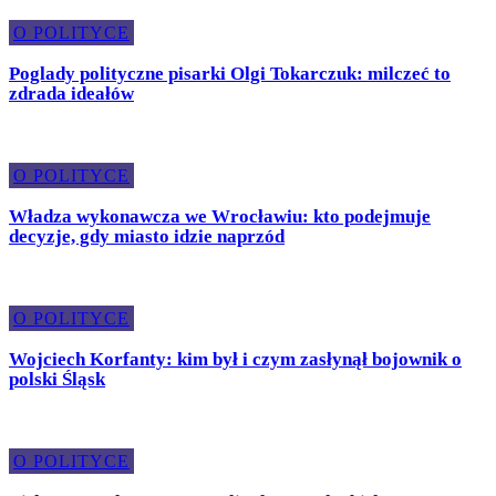
O POLITYCE
Poglady polityczne pisarki Olgi Tokarczuk: milczeć to
zdrada ideałów
O POLITYCE
Władza wykonawcza we Wrocławiu: kto podejmuje
decyzje, gdy miasto idzie naprzód
O POLITYCE
Wojciech Korfanty: kim był i czym zasłynął bojownik o
polski Śląsk
O POLITYCE