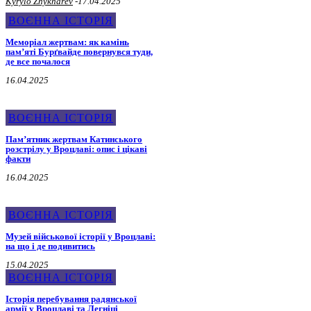
Kyrylo Zhykharev
-
17.04.2025
ВОЄННА ІСТОРІЯ
Меморіал жертвам: як камінь
пам’яті Бурґвайде повернувся туди,
де все почалося
16.04.2025
ВОЄННА ІСТОРІЯ
Пам’ятник жертвам Катинського
розстрілу у Вроцлаві: опис і цікаві
факти
16.04.2025
ВОЄННА ІСТОРІЯ
Музей військової історії у Вроцлаві:
на що і де подивитись
15.04.2025
ВОЄННА ІСТОРІЯ
Історія перебування радянської
армії у Вроцлаві та Легніці