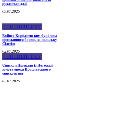
рухається далі
09.07.2025
ПРО ПОЛІТИКУ
Войцех Корфанти: ким був і чим
прославився борець за польську
Сілезію
02.07.2025
ПРО ПОЛІТИКУ
Єпископ Пшецлав із Погожелі:
золота епоха Вроцлавського
єпископства
02.07.2025
Про Мера