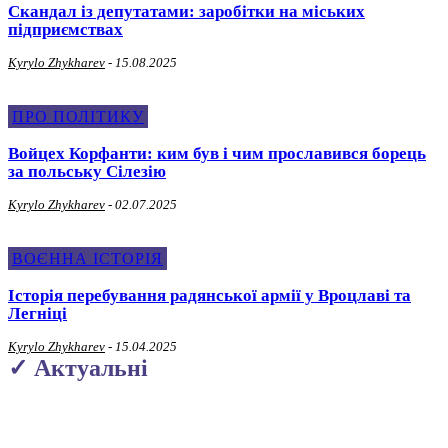
Скандал із депутатами: заробітки на міських
підприємствах
Kyrylo Zhykharev
-
15.08.2025
ПРО ПОЛІТИКУ
Войцех Корфанти: ким був і чим прославився борець
за польську Сілезію
Kyrylo Zhykharev
-
02.07.2025
ВОЄННА ІСТОРІЯ
Історія перебування радянської армії у Вроцлаві та
Легніці
Kyrylo Zhykharev
-
15.04.2025
✓ Актуальні