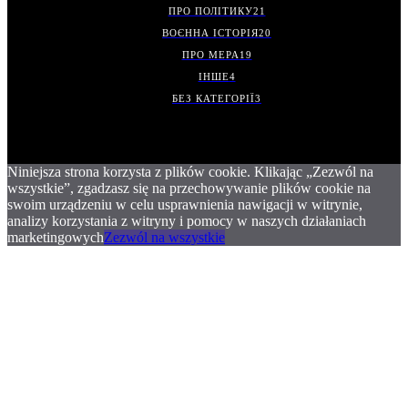
ПРО ПОЛІТИКУ
21
ВОЄННА ІСТОРІЯ
20
ПРО МЕРА
19
ІНШЕ
4
БЕЗ КАТЕГОРІЇ
3
Niniejsza strona korzysta z plików cookie. Klikając „Zezwól na
wszystkie”, zgadzasz się na przechowywanie plików cookie na
swoim urządzeniu w celu usprawnienia nawigacji w witrynie,
analizy korzystania z witryny i pomocy w naszych działaniach
marketingowych
Zezwól na wszystkie
.
.
.