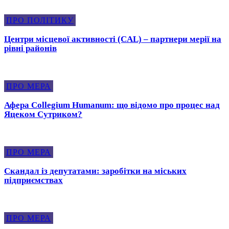
ПРО ПОЛІТИКУ
Центри місцевої активності (CAL) – партнери мерії на
рівні районів
ПРО МЕРА
Афера Collegium Humanum: що відомо про процес над
Яцеком Сутриком?
ПРО МЕРА
Скандал із депутатами: заробітки на міських
підприємствах
ПРО МЕРА