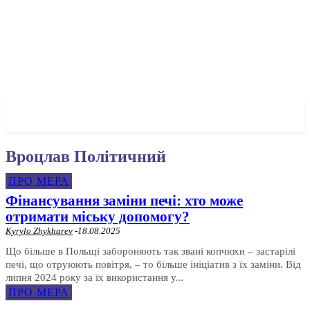
✓ WROCLAW ✗
Вроцлав Політичний
ПРО МЕРА
Фінансування заміни печі: хто може
отримати міську допомогу?
Kyrylo Zhykharev
-
18.08.2025
Що більше в Польщі забороняють так звані копчюхи – застарілі
печі, що отруюють повітря, – то більше ініціатив з їх заміни. Від
липня 2024 року за їх використання у...
ПРО МЕРА