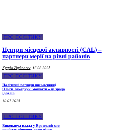
Про Політику
ПРО ПОЛІТИКУ
Центри місцевої активності (CAL) –
партнери мерії на рівні районів
Kyrylo Zhykharev
-
16.08.2025
ПРО ПОЛІТИКУ
Політичні погляди письменниці
Ольги Токарчук: мовчати – це зрада
ідеалів
10.07.2025
ПРО ПОЛІТИКУ
Виконавча влада у Вроцлаві: хто
приймає рішення, коли місто