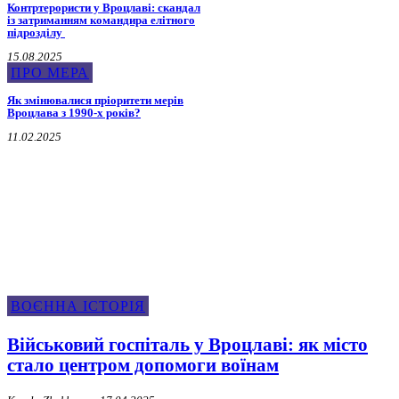
Контртерористи у Вроцлаві: скандал
із затриманням командира елітного
підрозділу
15.08.2025
ПРО МЕРА
Як змінювалися пріоритети мерів
Вроцлава з 1990-х років?
11.02.2025
Воєнна Історія
ВОЄННА ІСТОРІЯ
Військовий госпіталь у Вроцлаві: як місто
стало центром допомоги воїнам