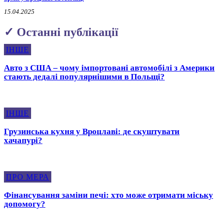
15.04.2025
✓ Останні публікації
ІНШЕ
Авто з США – чому імпортовані автомобілі з Америки
стають дедалі популярнішими в Польщі?
ІНШЕ
Грузинська кухня у Вроцлаві: де скуштувати
хачапурі?
ПРО МЕРА
Фінансування заміни печі: хто може отримати міську
допомогу?