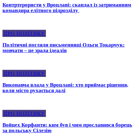
Контртерористи у Вроцлаві: скандал із затриманням
командира елітного підрозділу
ПРО ПОЛІТИКУ
Політичні погляди письменниці Ольги Токарчук:
мовчати – це зрада ідеалів
ПРО ПОЛІТИКУ
Виконавча влада у Вроцлаві: хто приймає рішення,
коли місто рухається далі
ПРО ПОЛІТИКУ
Войцех Корфанти: ким був і чим прославився борець
за польську Сілезію