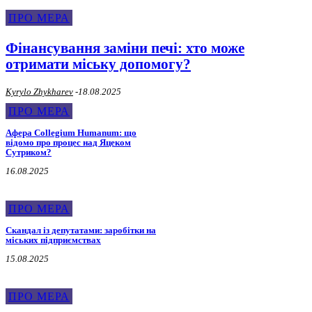
ПРО МЕРА
Фінансування заміни печі: хто може
отримати міську допомогу?
Kyrylo Zhykharev
-
18.08.2025
ПРО МЕРА
Афера Collegium Humanum: що
відомо про процес над Яцеком
Сутриком?
16.08.2025
ПРО МЕРА
Скандал із депутатами: заробітки на
міських підприємствах
15.08.2025
ПРО МЕРА