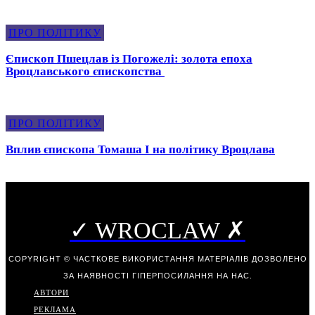
ПРО ПОЛІТИКУ
Єпископ Пшецлав із Погожелі: золота епоха
Вроцлавського єпископства
ПРО ПОЛІТИКУ
Вплив єпископа Томаша I на політику Вроцлава
✓ WROCLAW ✗
COPYRIGHT © ЧАСТКОВЕ ВИКОРИСТАННЯ МАТЕРІАЛІВ ДОЗВОЛЕНО
ЗА НАЯВНОСТІ ГІПЕРПОСИЛАННЯ НА НАС.
АВТОРИ
РЕКЛАМА