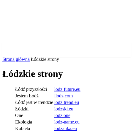
✓ WROCLAW ✗
Strona główna
Łódzkie strony
Łódzkie strony
Łódź przyszłości
lodz-future.eu
Jestem Łódź
ilodz.com
Łódź jest w trendzie
lodz-trend.eu
Łódzki
lodzski.eu
One
lodz.one
Ekologia
lodz-name.eu
Kobieta
lodzanka.eu