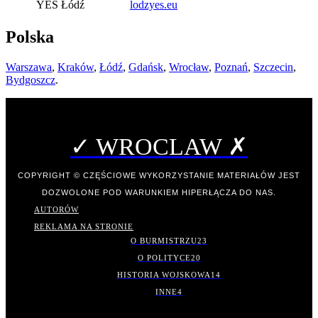
YES Łódź
lodzyes.eu
Polska
Warszawa
,
Kraków
,
Łódź
,
Gdańsk
,
Wrocław
,
Poznań
,
Szczecin
,
Bydgoszcz
.
✓ WROCLAW ✗
COPYRIGHT © CZĘŚCIOWE WYKORZYSTANIE MATERIAŁÓW JEST
DOZWOLONE POD WARUNKIEM HIPERŁĄCZA DO NAS.
AUTORÓW
REKLAMA NA STRONIE
O BURMISTRZU
23
O POLITYCE
20
HISTORIA WOJSKOWA
14
INNE
4