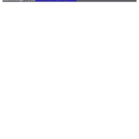
.
.
.