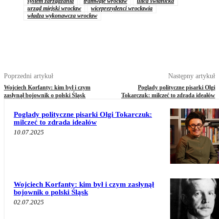
system zarządzania
tramwaje wrocław
ulica świdnicka
urząd miejski wrocław
wiceprezydenci wrocławia
władza wykonawcza wrocław
Poprzedni artykuł
Następny artykuł
Wojciech Korfanty: kim był i czym
Poglady polityczne pisarki Olgi
zasłynął bojownik o polski Śląsk
Tokarczuk: milczeć to zdrada ideałów
Poglady polityczne pisarki Olgi Tokarczuk:
milczeć to zdrada ideałów
10.07.2025
Wojciech Korfanty: kim był i czym zasłynął
bojownik o polski Śląsk
02.07.2025