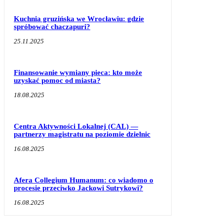
Kuchnia gruzińska we Wrocławiu: gdzie
spróbować chaczapuri?
25.11.2025
Finansowanie wymiany pieca: kto może
uzyskać pomoc od miasta?
18.08.2025
Centra Aktywności Lokalnej (CAL) —
partnerzy magistratu na poziomie dzielnic
16.08.2025
Afera Collegium Humanum: co wiadomo o
procesie przeciwko Jackowi Sutrykowi?
16.08.2025