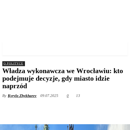
✓ WROCLAW ✗
O POLITYCE
Władza wykonawcza we Wrocławiu: kto
podejmuje decyzje, gdy miasto idzie
naprzód
By
Kyrylo Zhykharev
09.07.2025
0
13