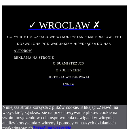
✓ WROCLAW ✗
COPYRIGHT © CZĘŚCIOWE WYKORZYSTANIE MATERIAŁÓW JEST
DOZWOLONE POD WARUNKIEM HIPERŁĄCZA DO NAS.
AUTORÓW
REKLAMA NA STRONIE
O BURMISTRZU
23
O POLITYCE
20
HISTORIA WOJSKOWA
14
INNE
4
Niniejsza strona korzysta z plików cookie. Klikając „Zezwól na
wszystkie”, zgadzasz się na przechowywanie plików cookie na
swoim urządzeniu w celu usprawnienia nawigacji w witrynie,
analizy korzystania z witryny i pomocy w naszych działaniach
marketingowych
Zezwól na wszystkie