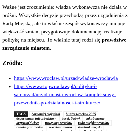
Ważne jest zrozumienie: władza wykonawcza nie działa w
próżni. Wszystkie decyzje przechodzą przez uzgodnienia z
Radą Miejską, ale to właśnie zespół wykonawczy inicjuje
większość zmian, przygotowuje dokumentację, realizuje
politykę na miejscu. To właśnie tutaj rodzi się
prawdziwe
zarządzanie miastem
.
Zródła:
https://www.wroclaw.pl/urzad/wladze-wroclawia
https://www.stopwroclaw.pl/polityka-i-
samorzad/urzad-miasta-wroclaw-kompleksowy-
przewodnik-po-dzialalnosci-i-strukturze/
TAGS
bartłomiej ciążyński
budżet wrocław 2025
departament infrastruktury
Jacek Sutryk
jakub mazur
krzysztof świecz
nowy targ wrocław
rada miejska wrocław
renata granowska
sekretarz miasta
skarbnik miejski