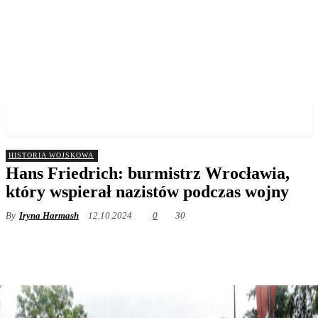
✓ WROCLAW ✗
HISTORIA WOJSKOWA
Hans Friedrich: burmistrz Wrocławia,
który wspierał nazistów podczas wojny
By
Iryna Harmash
12.10.2024
0
30