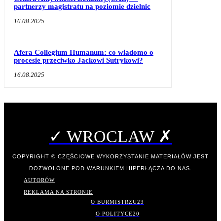
partnerzy magistratu na poziomie dzielnic
16.08.2025
Afera Collegium Humanum: co wiadomo o
procesie przeciwko Jackowi Sutrykowi?
16.08.2025
✓ WROCLAW ✗
COPYRIGHT © CZĘŚCIOWE WYKORZYSTANIE MATERIAŁÓW JEST
DOZWOLONE POD WARUNKIEM HIPERŁĄCZA DO NAS.
AUTORÓW
REKLAMA NA STRONIE
O BURMISTRZU
23
O POLITYCE
20