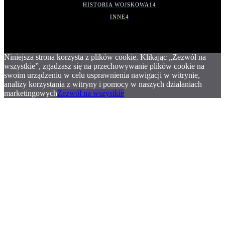
HISTORIA WOJSKOWA
14
INNE
4
Niniejsza strona korzysta z plików cookie. Klikając „Zezwól na
wszystkie”, zgadzasz się na przechowywanie plików cookie na
swoim urządzeniu w celu usprawnienia nawigacji w witrynie,
analizy korzystania z witryny i pomocy w naszych działaniach
marketingowych
Zezwól na wszystkie
.
.
.