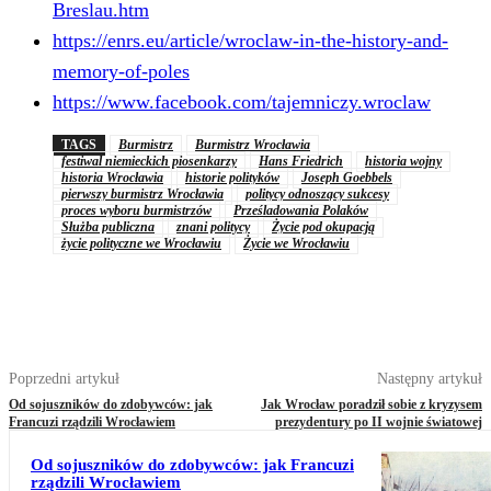
Breslau.htm
https://enrs.eu/article/wroclaw-in-the-history-and-
memory-of-poles
https://www.facebook.com/tajemniczy.wroclaw
TAGS
Burmistrz
Burmistrz Wrocławia
festiwal niemieckich piosenkarzy
Hans Friedrich
historia wojny
historia Wrocławia
historie polityków
Joseph Goebbels
pierwszy burmistrz Wrocławia
politycy odnoszący sukcesy
proces wyboru burmistrzów
Prześladowania Polaków
Służba publiczna
znani politycy
Życie pod okupacją
życie polityczne we Wrocławiu
Życie we Wrocławiu
Poprzedni artykuł
Następny artykuł
Od sojuszników do zdobywców: jak
Jak Wrocław poradził sobie z kryzysem
Francuzi rządzili Wrocławiem
prezydentury po II wojnie światowej
Od sojuszników do zdobywców: jak Francuzi
rządzili Wrocławiem