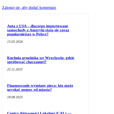
Zaloguj się, aby dodać komentarz
Auta z USA – dlaczego importowane
samochody z Ameryki stają się coraz
popularniejsze w Polsce?
15.05.2026
Kuchnia gruzińska we Wrocławiu: gdzie
spróbować chaczapuri?
25.11.2025
Finansowanie wymiany pieca: kto może
uzyskać pomoc od miasta?
18.08.2025
Centra Aktywności Lokalnej (CAL) —