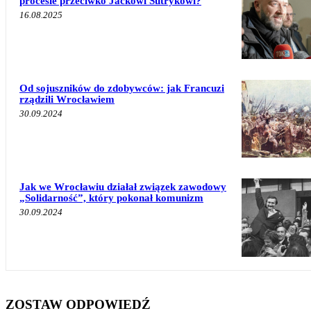
procesie przeciwko Jackowi Sutrykowi?
16.08.2025
Od sojuszników do zdobywców: jak Francuzi
rządzili Wrocławiem
30.09.2024
Jak we Wrocławiu działał związek zawodowy
„Solidarność”, który pokonał komunizm
30.09.2024
ZOSTAW ODPOWIEDŹ