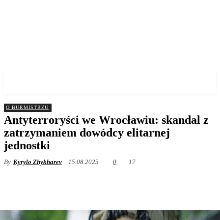
✓ WROCLAW ✗
O BURMISTRZU
Antyterroryści we Wrocławiu: skandal z
zatrzymaniem dowódcy elitarnej
jednostki
By
Kyrylo Zhykharev
15.08.2025
0
17