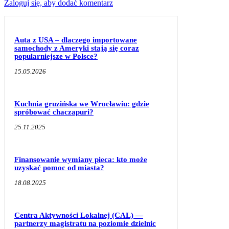
Zaloguj się, aby dodać komentarz
Auta z USA – dlaczego importowane
samochody z Ameryki stają się coraz
popularniejsze w Polsce?
15.05.2026
Kuchnia gruzińska we Wrocławiu: gdzie
spróbować chaczapuri?
25.11.2025
Finansowanie wymiany pieca: kto może
uzyskać pomoc od miasta?
18.08.2025
Centra Aktywności Lokalnej (CAL) —
partnerzy magistratu na poziomie dzielnic