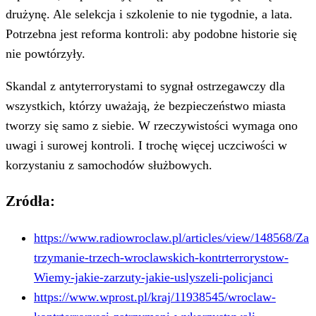
drużynę. Ale selekcja i szkolenie to nie tygodnie, a lata.
Potrzebna jest reforma kontroli: aby podobne historie się
nie powtórzyły.
Skandal z antyterrorystami to sygnał ostrzegawczy dla
wszystkich, którzy uważają, że bezpieczeństwo miasta
tworzy się samo z siebie. W rzeczywistości wymaga ono
uwagi i surowej kontroli. I trochę więcej uczciwości w
korzystaniu z samochodów służbowych.
Zródła:
https://www.radiowroclaw.pl/articles/view/148568/Za
trzymanie-trzech-wroclawskich-kontrterrorystow-
Wiemy-jakie-zarzuty-jakie-uslyszeli-policjanci
https://www.wprost.pl/kraj/11938545/wroclaw-