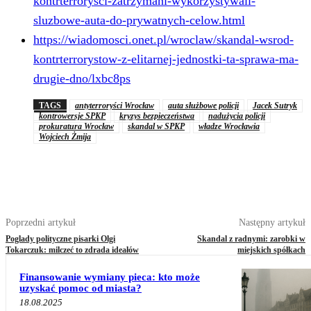
kontrterrorysci-zatrzymani-wykorzystywali-
sluzbowe-auta-do-prywatnych-celow.html
https://wiadomosci.onet.pl/wroclaw/skandal-wsrod-
kontrterrorystow-z-elitarnej-jednostki-ta-sprawa-ma-
drugie-dno/lxbc8ps
TAGS
antyterroryści Wrocław
auta służbowe policji
Jacek Sutryk
kontrowersje SPKP
kryzys bezpieczeństwa
nadużycia policji
prokuratura Wrocław
skandal w SPKP
władze Wrocławia
Wojciech Żmija
Poprzedni artykuł
Następny artykuł
Poglady polityczne pisarki Olgi
Skandal z radnymi: zarobki w
Tokarczuk: milczeć to zdrada ideałów
miejskich spółkach
Finansowanie wymiany pieca: kto może
uzyskać pomoc od miasta?
18.08.2025