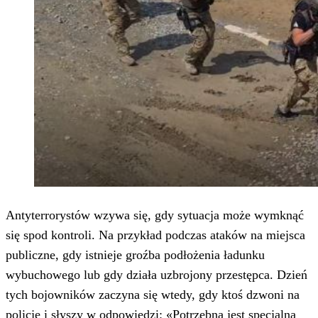
Antyterrorystów wzywa się, gdy sytuacja może wymknąć
się spod kontroli. Na przykład podczas ataków na miejsca
publiczne, gdy istnieje groźba podłożenia ładunku
wybuchowego lub gdy działa uzbrojony przestępca. Dzień
tych bojowników zaczyna się wtedy, gdy ktoś dzwoni na
policję i słyszy w odpowiedzi: «Potrzebna jest specjalna