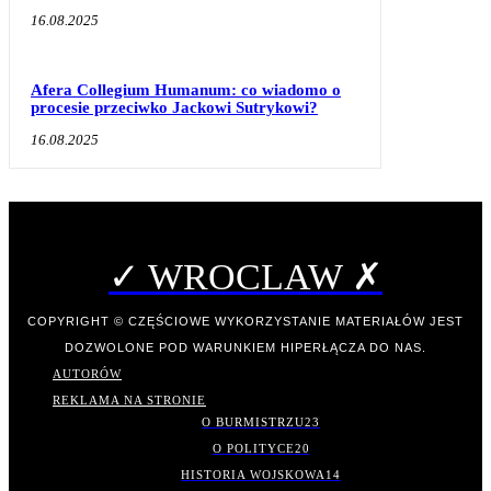
16.08.2025
Afera Collegium Humanum: co wiadomo o
procesie przeciwko Jackowi Sutrykowi?
16.08.2025
✓ WROCLAW ✗
COPYRIGHT © CZĘŚCIOWE WYKORZYSTANIE MATERIAŁÓW JEST
DOZWOLONE POD WARUNKIEM HIPERŁĄCZA DO NAS.
AUTORÓW
REKLAMA NA STRONIE
O BURMISTRZU
23
O POLITYCE
20
HISTORIA WOJSKOWA
14