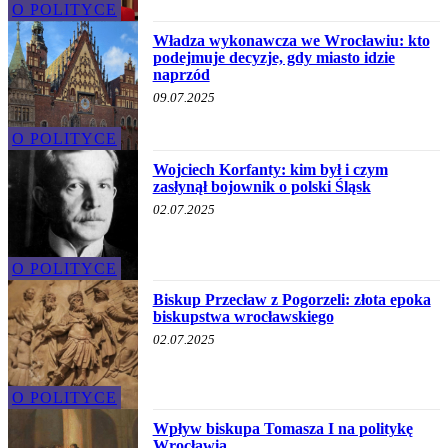
O POLITYCE
Władza wykonawcza we Wrocławiu: kto
podejmuje decyzje, gdy miasto idzie
naprzód
09.07.2025
O POLITYCE
Wojciech Korfanty: kim był i czym
zasłynął bojownik o polski Śląsk
02.07.2025
O POLITYCE
Biskup Przecław z Pogorzeli: złota epoka
biskupstwa wrocławskiego
02.07.2025
O POLITYCE
Wpływ biskupa Tomasza I na politykę
Wrocławia