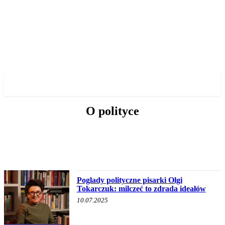
✓ WROCLAW ✗
O polityce
HISTORIA WOJSKOWA
INNE
O BURMISTRZU
O POLITYCE
Poglady polityczne pisarki Olgi
Tokarczuk: milczeć to zdrada ideałów
10.07.2025