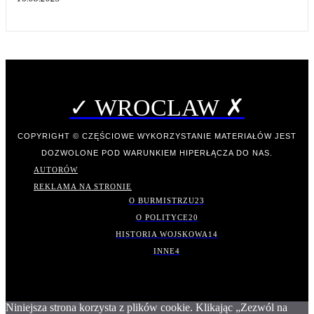
✓ WROCLAW ✗
COPYRIGHT © CZĘŚCIOWE WYKORZYSTANIE MATERIAŁÓW JEST
DOZWOLONE POD WARUNKIEM HIPERŁĄCZA DO NAS.
AUTORÓW
REKLAMA NA STRONIE
O BURMISTRZU
23
O POLITYCE
20
HISTORIA WOJSKOWA
14
INNE
4
Niniejsza strona korzysta z plików cookie. Klikając „Zezwól na