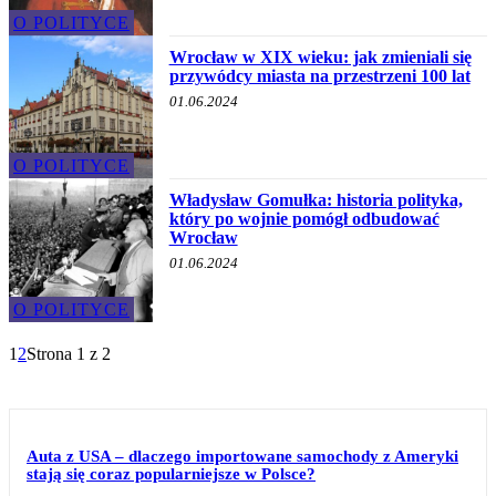
O POLITYCE
Wrocław w XIX wieku: jak zmieniali się
przywódcy miasta na przestrzeni 100 lat
01.06.2024
O POLITYCE
Władysław Gomułka: historia polityka,
który po wojnie pomógł odbudować
Wrocław
01.06.2024
O POLITYCE
1
2
Strona 1 z 2
Auta z USA – dlaczego importowane samochody z Ameryki
stają się coraz popularniejsze w Polsce?