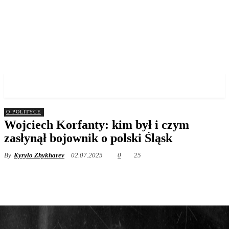
✓ WROCLAW ✗
O POLITYCE
Wojciech Korfanty: kim był i czym
zasłynął bojownik o polski Śląsk
By
Kyrylo Zhykharev
02.07.2025
0
25