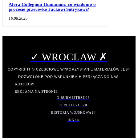
Afera Collegium Humanum: co wiadomo o
procesie przeciwko Jackowi Sutrykowi?
16.08.2025
✓ WROCLAW ✗
COPYRIGHT © CZĘŚCIOWE WYKORZYSTANIE MATERIAŁÓW JEST
DOZWOLONE POD WARUNKIEM HIPERŁĄCZA DO NAS.
AUTORÓW
REKLAMA NA STRONIE
O BURMISTRZU
23
O POLITYCE
20
HISTORIA WOJSKOWA
14
INNE
4