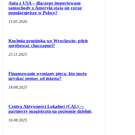
Auta z USA – dlaczego importowane
samochody z Ameryki stają się coraz
popularniejsze w Polsce?
15.05.2026
Kuchnia gruzińska we Wrocławiu: gdzie
spróbować chaczapuri?
25.11.2025
Finansowanie wymiany pieca: kto może
uzyskać pomoc od miasta?
18.08.2025
Centra Aktywności Lokalnej (CAL) —
partnerzy magistratu na poziomie dzielnic
16.08.2025