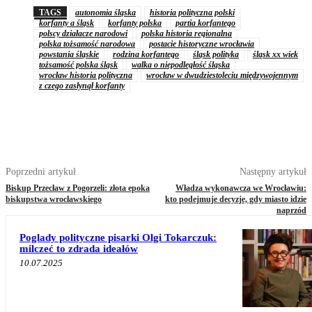
TAGS
autonomia śląska
historia polityczna polski
korfanty a śląsk
korfanty polska
partia korfantego
polscy działacze narodowi
polska historia regionalna
polska tożsamość narodowa
postacie historyczne wrocławia
powstania śląskie
rodzina korfantego
śląsk polityka
śląsk xx wiek
tożsamość polska śląsk
walka o niepodległość śląska
wrocław historia polityczna
wrocław w dwudziestoleciu międzywojennym
z czego zasłynął korfanty
Poprzedni artykuł
Następny artykuł
Biskup Przecław z Pogorzeli: złota epoka
Władza wykonawcza we Wrocławiu:
biskupstwa wrocławskiego
kto podejmuje decyzje, gdy miasto idzie
naprzód
Poglady polityczne pisarki Olgi Tokarczuk:
milczeć to zdrada ideałów
10.07.2025