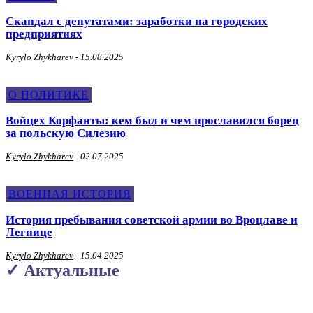
Скандал с депутатами: заработки на городских
предприятиях
Kyrylo Zhykharev
-
15.08.2025
О ПОЛИТИКЕ
Войцех Корфанты: кем был и чем прославился борец
за польскую Силезию
Kyrylo Zhykharev
-
02.07.2025
ВОЕННАЯ ИСТОРИЯ
История пребывания советской армии во Вроцлаве и
Легнице
Kyrylo Zhykharev
-
15.04.2025
✓ Актуальные