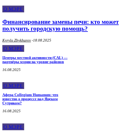
О МЭРЕ
Финансирование замены печи: кто может
получить городскую помощь?
Kyrylo Zhykharev
-
18.08.2025
О МЭРЕ
Центры местной активности (CAL) —
партнёры мэрии на уровне районов
16.08.2025
О МЭРЕ
Афера Collegium Humanum: что
известно о процессе над Яцеком
Сутриком?
16.08.2025
О МЭРЕ