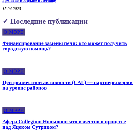
армии во Вроцлаве и Легнице
15.04.2025
✓ Последние публикации
О МЭРЕ
Финансирование замены печи: кто может получить
городскую помощь?
О МЭРЕ
Центры местной активности (CAL) — партнёры мэрии
на уровне районов
О МЭРЕ
Афера Collegium Humanum: что известно о процессе
над Яцеком Сутриком?