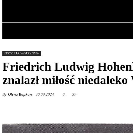
✓ WROCLAW 
sobota, 8 sierpnia, 2026
GŁÓWNA
HISTORIA WOJSKOWA
Friedrich Ludwig Hohenl
znalazł miłość niedaleko
By
Olena Kapkan
30.09.2024
0
37