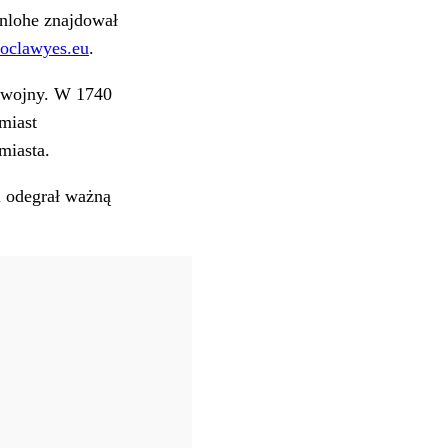
enlohe znajdował
oclawyes.eu
.
y wojny. W 1740
miast
miasta.
i odegrał ważną