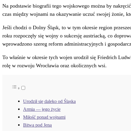
Na podstawie biografii tego wojskowego można by nakręci
czas między wojnami na okazywanie uczuć swojej żonie, któ
Jeśli chodzi o Dolny Śląsk, to w tym okresie region przes
roku rozpoczęły się wojny o sukcesję austriacką, co doprow
wprowadzono szereg reform administracyjnych i gospodarczyc
To właśnie w okresie tych wojen urodził się Friedrich Lud
rolę w rozwoju Wrocławia oraz okolicznych wsi.
Urodził się daleko od Śląska
Armia — jego życie
Miłość ponad wojnami
Bitwa pod Jeną