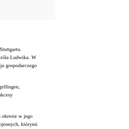
tuttgartu.
 króla Ludwika. W
woju gospodarczego
gelfingen,
ukcesy
 okresie w jego
ojennych, którymi