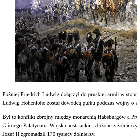
Później Friedrich Ludwig dołączył do pruskiej armii w stop
Ludwig Hohenlohe został dowódcą pułku podczas wojny o s
Był to konflikt zbrojny między monarchią Habsburgów a Pru
Górnego Palatynatu. Wojska austriackie, złożone z żołnierz
Józef II zgromadził 170 tysięcy żołnierzy.