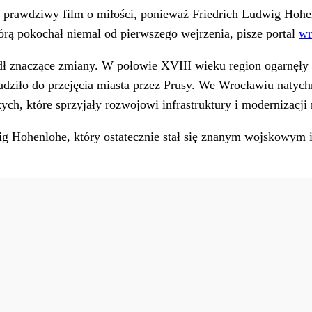
ć prawdziwy film o miłości, ponieważ Friedrich Ludwig Hoh
rą pokochał niemal od pierwszego wejrzenia, pisze portal
wr
zedł znaczące zmiany. W połowie XVIII wieku region ogarnęł
adziło do przejęcia miasta przez Prusy. We Wrocławiu natych
h, które sprzyjały rozwojowi infrastruktury i modernizacji 
wig Hohenlohe, który ostatecznie stał się znanym wojskowym 