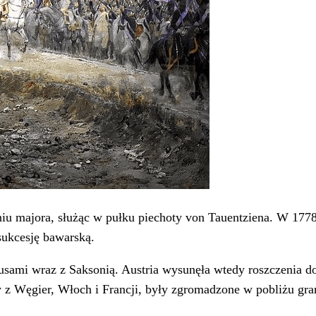
niu majora, służąc w pułku piechoty von Tauentziena. W 1778
ukcesję bawarską.
sami wraz z Saksonią. Austria wysunęła wtedy roszczenia do
y z Węgier, Włoch i Francji, były zgromadzone w pobliżu gra