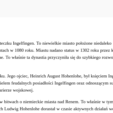
czku Ingelfingen. To niewielkie miasto położone niedaleko S
ntach w 1080 roku. Miastu nadano status w 1302 roku przez
he. To właśnie ta dynastia przyczyniła się do szybkiego roz
ku. Jego ojciec, Heinrich August Hohenlohe, był księciem In
ielem feudalnych posiadłości Ingelfingen oraz odnoszącym s
arierze wojskowej.
w bitwach o niemieckie miasta nad Renem. To właśnie w tym
ich Ludwig Hohenlohe dorastał w czasie aktywnych działań w