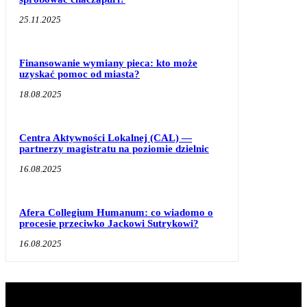
25.11.2025
Finansowanie wymiany pieca: kto może
uzyskać pomoc od miasta?
18.08.2025
Centra Aktywności Lokalnej (CAL) —
partnerzy magistratu na poziomie dzielnic
16.08.2025
Afera Collegium Humanum: co wiadomo o
procesie przeciwko Jackowi Sutrykowi?
16.08.2025