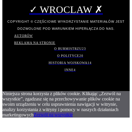
✓ WROCLAW ✗
COPYRIGHT © CZĘŚCIOWE WYKORZYSTANIE MATERIAŁÓW JEST
DOZWOLONE POD WARUNKIEM HIPERŁĄCZA DO NAS.
AUTORÓW
REKLAMA NA STRONIE
O BURMISTRZU
23
O POLITYCE
20
HISTORIA WOJSKOWA
14
INNE
4
Niniejsza strona korzysta z plików cookie. Klikając „Zezwól na
wszystkie”, zgadzasz się na przechowywanie plików cookie na
swoim urządzeniu w celu usprawnienia nawigacji w witrynie,
analizy korzystania z witryny i pomocy w naszych działaniach
marketingowych
Zezwól na wszystkie
.
.
.