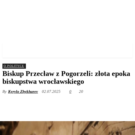
✓ WROCLAW ✗
O POLITYCE
Biskup Przecław z Pogorzeli: złota epoka
biskupstwa wrocławskiego
By
Kyrylo Zhykharev
02.07.2025
0
20