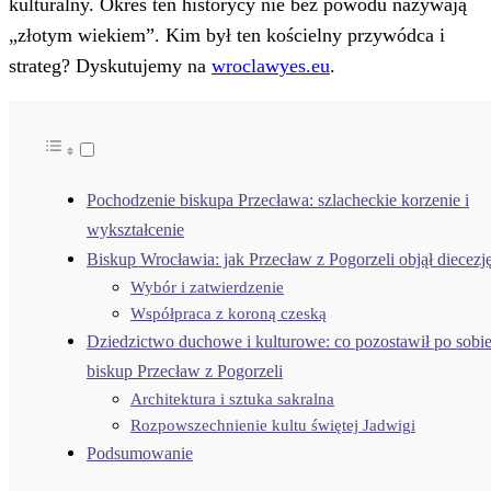
kulturalny. Okres ten historycy nie bez powodu nazywają
„złotym wiekiem”. Kim był ten kościelny przywódca i
strateg? Dyskutujemy na
wroclawyes.eu
.
Pochodzenie biskupa Przecława: szlacheckie korzenie i
wykształcenie
Biskup Wrocławia: jak Przecław z Pogorzeli objął diecezj
Wybór i zatwierdzenie
Współpraca z koroną czeską
Dziedzictwo duchowe i kulturowe: co pozostawił po sobi
biskup Przecław z Pogorzeli
Architektura i sztuka sakralna
Rozpowszechnienie kultu świętej Jadwigi
Podsumowanie