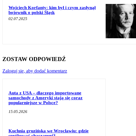
Wojciech Korfanty: kim był i czym zasłynął
bojownik o polski Śląsk
02.07.2025
ZOSTAW ODPOWIEDŹ
Zaloguj się, aby dodać komentarz
Auta z USA – dlaczego importowane
samochody z Ameryki stają się coraz
popularniejsze w Polsce?
15.05.2026
Kuchnia gruzińska we Wrocławiu: gdzie
spróbować chaczapuri?