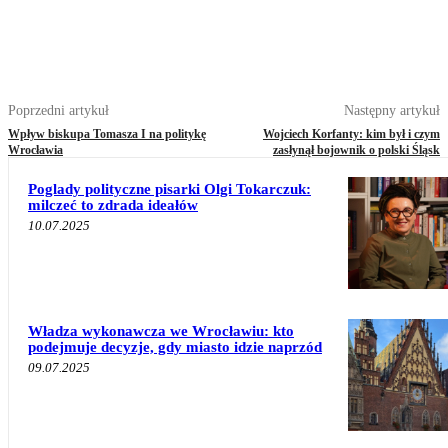
Poprzedni artykuł
Następny artykuł
Wpływ biskupa Tomasza I na politykę
Wojciech Korfanty: kim był i czym
Wrocławia
zasłynął bojownik o polski Śląsk
Poglady polityczne pisarki Olgi Tokarczuk:
milczeć to zdrada ideałów
10.07.2025
Władza wykonawcza we Wrocławiu: kto
podejmuje decyzje, gdy miasto idzie naprzód
09.07.2025