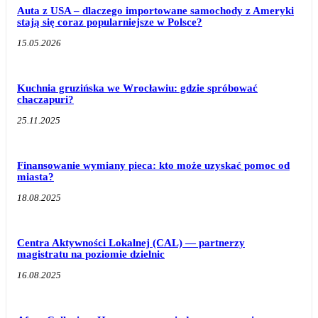
Auta z USA – dlaczego importowane samochody z Ameryki
stają się coraz popularniejsze w Polsce?
15.05.2026
Kuchnia gruzińska we Wrocławiu: gdzie spróbować
chaczapuri?
25.11.2025
Finansowanie wymiany pieca: kto może uzyskać pomoc od
miasta?
18.08.2025
Centra Aktywności Lokalnej (CAL) — partnerzy
magistratu na poziomie dzielnic
16.08.2025