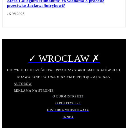
Afera Collegium Humanum: co wiadomo o procesie
przeciwko Jackowi Sutrykowi?
16.08.2025
✓ WROCLAW ✗
COPYRIGHT © CZĘŚCIOWE WYKORZYSTANIE MATERIAŁÓW JEST
DOZWOLONE POD WARUNKIEM HIPERŁĄCZA DO NAS.
AUTORÓW
REKLAMA NA STRONIE
O BURMISTRZU
23
O POLITYCE
20
HISTORIA WOJSKOWA
14
INNE
4