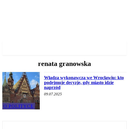
✓ WROCLAW ✗
renata granowska
Władza wykonawcza we Wrocławiu: kto
podejmuje decyzje, gdy miasto idzie
naprzód
09.07.2025
O POLITYCE