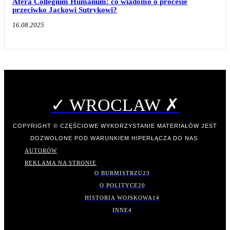
Afera Collegium Humanum: co wiadomo o procesie
przeciwko Jackowi Sutrykowi?
16.08.2025
✓ WROCLAW ✗
COPYRIGHT © CZĘŚCIOWE WYKORZYSTANIE MATERIAŁÓW JEST
DOZWOLONE POD WARUNKIEM HIPERŁĄCZA DO NAS.
AUTORÓW
REKLAMA NA STRONIE
O BURMISTRZU
23
O POLITYCE
20
HISTORIA WOJSKOWA
14
INNE
4