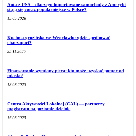
Auta z USA – dlaczego importowane samochody z Ameryki
stają się coraz popularniejsze w Polsce?
15.05.2026
Kuchnia gruzińska we Wrocławiu: gdzie spróbować
chaczapuri?
25.11.2025
Finansowanie wymiany pieca: kto może uzyskać pomoc od
miasta?
18.08.2025
Centra Aktywności Lokalnej (CAL) — partnerzy
magistratu na poziomie dzielnic
16.08.2025