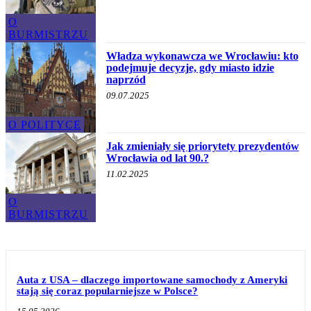
O
BURMISTRZU
Władza wykonawcza we Wrocławiu: kto
podejmuje decyzje, gdy miasto idzie
naprzód
09.07.2025
O POLITYCE
Jak zmieniały się priorytety prezydentów
Wrocławia od lat 90.?
11.02.2025
O
BURMISTRZU
Auta z USA – dlaczego importowane samochody z Ameryki
stają się coraz popularniejsze w Polsce?