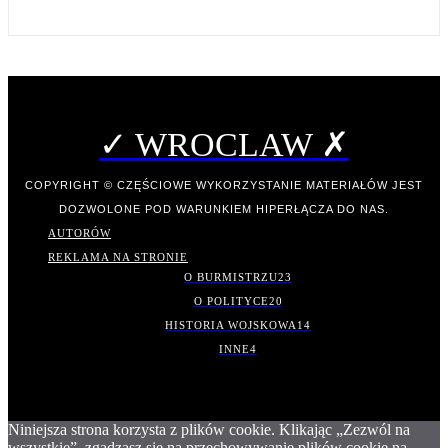
✓ WROCLAW ✗
COPYRIGHT © CZĘŚCIOWE WYKORZYSTANIE MATERIAŁÓW JEST
DOZWOLONE POD WARUNKIEM HIPERŁĄCZA DO NAS.
AUTORÓW
REKLAMA NA STRONIE
O BURMISTRZU
23
O POLITYCE
20
HISTORIA WOJSKOWA
14
INNE
4
Niniejsza strona korzysta z plików cookie. Klikając „Zezwól na
wszystkie”, zgadzasz się na przechowywanie plików cookie na