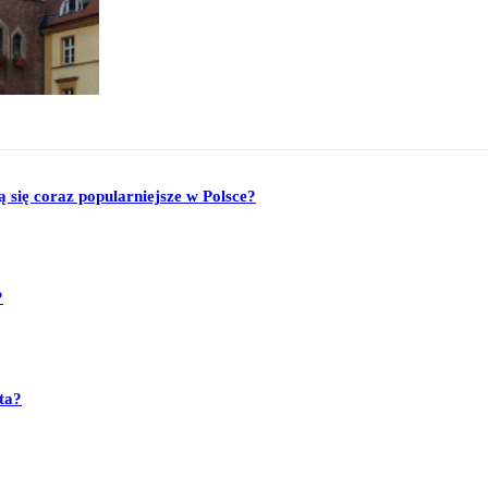
się coraz popularniejsze w Polsce?
?
ta?