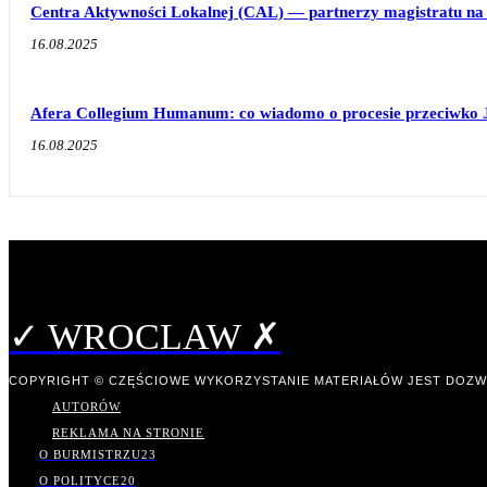
Centra Aktywności Lokalnej (CAL) — partnerzy magistratu na 
16.08.2025
Afera Collegium Humanum: co wiadomo o procesie przeciwko 
16.08.2025
✓ WROCLAW ✗
COPYRIGHT © CZĘŚCIOWE WYKORZYSTANIE MATERIAŁÓW JEST DOZW
AUTORÓW
REKLAMA NA STRONIE
O BURMISTRZU
23
O POLITYCE
20