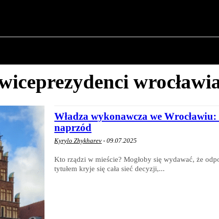
✗
O POLITYCE
O BURMISTRZU
HISTORIA WOJSK
wiceprezydenci wrocławi
Władza wykonawcza we Wrocławiu: kt
naprzód
Kyrylo Zhykharev
-
09.07.2025
Kto rządzi w mieście? Mogłoby się wydawać, że odpo
tytułem kryje się cała sieć decyzji,...