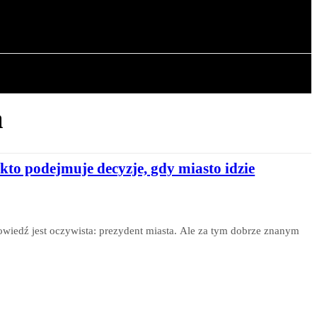
OWA
ARTYKUŁY
a
o podejmuje decyzje, gdy miasto idzie
wiedź jest oczywista: prezydent miasta. Ale za tym dobrze znanym