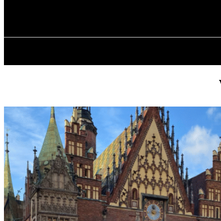
✓ WROCLAW 
czwartek, 6 sierpnia, 2026
GŁÓWNA