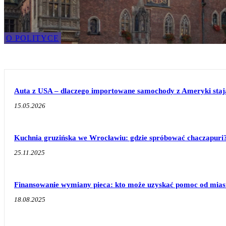
O POLITYCE
Auta z USA – dlaczego importowane samochody z Ameryki stają 
15.05.2026
Kuchnia gruzińska we Wrocławiu: gdzie spróbować chaczapuri
25.11.2025
Finansowanie wymiany pieca: kto może uzyskać pomoc od mias
18.08.2025