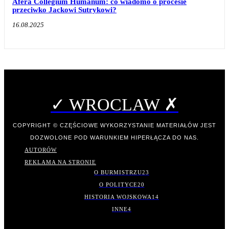
Afera Collegium Humanum: co wiadomo o procesie
przeciwko Jackowi Sutrykowi?
16.08.2025
✓ WROCLAW ✗
COPYRIGHT © CZĘŚCIOWE WYKORZYSTANIE MATERIAŁÓW JEST
DOZWOLONE POD WARUNKIEM HIPERŁĄCZA DO NAS.
AUTORÓW
REKLAMA NA STRONIE
O BURMISTRZU
23
O POLITYCE
20
HISTORIA WOJSKOWA
14
INNE
4