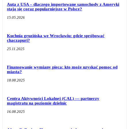
Auta z USA – dlaczego importowane samochody z Ameryki
stają się coraz popularniejsze w Polsce?
15.05.2026
Kuchnia gruzińska we Wrocławiu: gdzie spróbować
chaczapuri?
25.11.2025
Finansowanie wymiany pieca: kto może uzyskać pomoc od
miasta?
18.08.2025
Centra Aktywności Lokalnej (CAL) — partnerzy
magistratu na poziomie dzielnic
16.08.2025