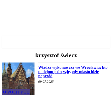
✓ WROCLAW ✗
krzysztof świecz
Władza wykonawcza we Wrocławiu: kto
podejmuje decyzje, gdy miasto idzie
naprzód
09.07.2025
O POLITYCE