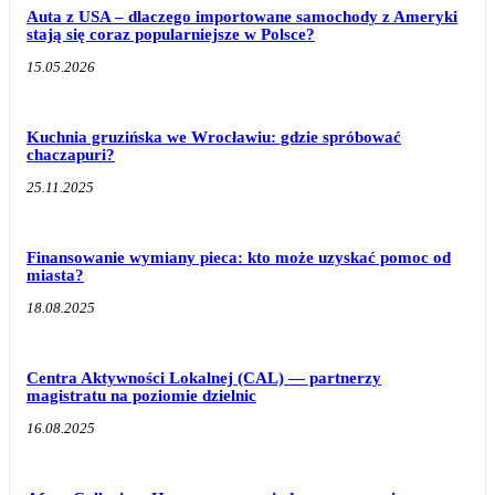
Auta z USA – dlaczego importowane samochody z Ameryki
stają się coraz popularniejsze w Polsce?
15.05.2026
Kuchnia gruzińska we Wrocławiu: gdzie spróbować
chaczapuri?
25.11.2025
Finansowanie wymiany pieca: kto może uzyskać pomoc od
miasta?
18.08.2025
Centra Aktywności Lokalnej (CAL) — partnerzy
magistratu na poziomie dzielnic
16.08.2025