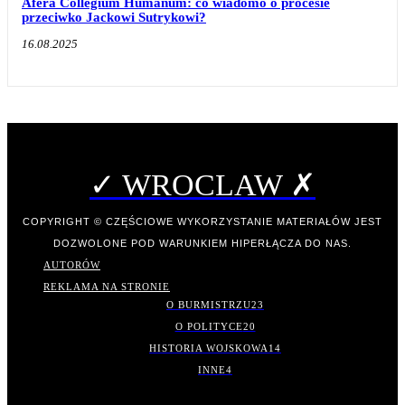
Afera Collegium Humanum: co wiadomo o procesie
przeciwko Jackowi Sutrykowi?
16.08.2025
✓ WROCLAW ✗
COPYRIGHT © CZĘŚCIOWE WYKORZYSTANIE MATERIAŁÓW JEST
DOZWOLONE POD WARUNKIEM HIPERŁĄCZA DO NAS.
AUTORÓW
REKLAMA NA STRONIE
O BURMISTRZU
23
O POLITYCE
20
HISTORIA WOJSKOWA
14
INNE
4