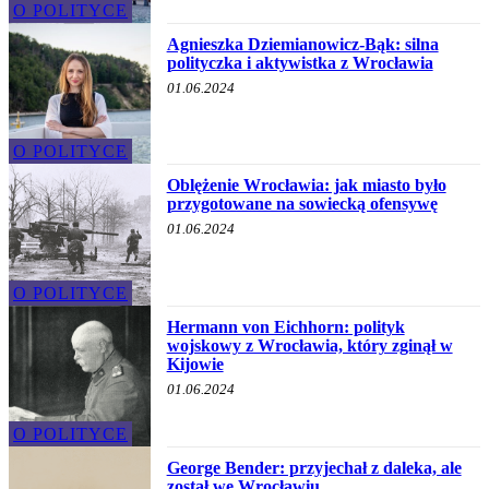
O POLITYCE
Agnieszka Dziemianowicz-Bąk: silna
polityczka i aktywistka z Wrocławia
01.06.2024
O POLITYCE
Oblężenie Wrocławia: jak miasto było
przygotowane na sowiecką ofensywę
01.06.2024
O POLITYCE
Hermann von Eichhorn: polityk
wojskowy z Wrocławia, który zginął w
Kijowie
01.06.2024
O POLITYCE
George Bender: przyjechał z daleka, ale
został we Wrocławiu