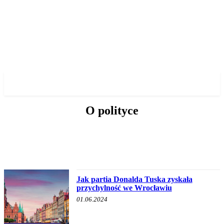
✓ WROCLAW ✗
O polityce
HISTORIA WOJSKOWA
INNE
O BURMISTRZU
O POLITYCE
Jak partia Donalda Tuska zyskała
przychylność we Wrocławiu
01.06.2024