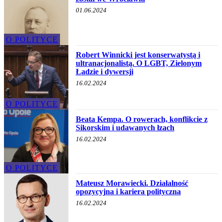
01.06.2024
O POLITYCE
Robert Winnicki jest konserwatystą i
ultranacjonalistą. O LGBT, Zielonym
Ładzie i dywersji
16.02.2024
O POLITYCE
Beata Kempa. O rowerach, konflikcie z
Sikorskim i udawanych łzach
16.02.2024
O POLITYCE
Mateusz Morawiecki. Działalność
opozycyjna i kariera polityczna
16.02.2024