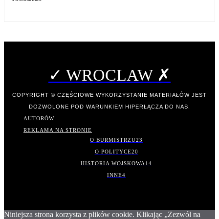
✓ WROCLAW ✗
COPYRIGHT © CZĘŚCIOWE WYKORZYSTANIE MATERIAŁÓW JEST
DOZWOLONE POD WARUNKIEM HIPERŁĄCZA DO NAS.
AUTORÓW
REKLAMA NA STRONIE
O BURMISTRZU
23
O POLITYCE
20
HISTORIA WOJSKOWA
14
INNE
4
Niniejsza strona korzysta z plików cookie. Klikając „Zezwól na