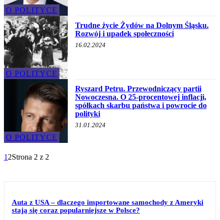
O POLITYCE
Trudne życie Żydów na Dolnym Śląsku.
Rozwój i upadek społeczności
16.02.2024
O POLITYCE
Ryszard Petru. Przewodniczący partii
Nowoczesna. O 25-procentowej inflacji,
spółkach skarbu państwa i powrocie do
polityki
31.01.2024
O POLITYCE
1
2
Strona 2 z 2
Auta z USA – dlaczego importowane samochody z Ameryki
stają się coraz popularniejsze w Polsce?