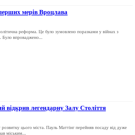
 перших мерів Вроцлава
політична реформа. Це було зумовлено поразками у війнах з
. Було впроваджено...
ий відкрив легендарну Залу Століття
у розвитку цього міста. Пауль Маттінг перейняв посаду від дуже
ав міським...