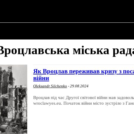
✗
ПРО ПОЛІТИКУ
ПРО МЕРА
ВОЄННА ІСТО
Вроцлавська міська рад
Як Вроцлав переживав кризу з поса
війни
Oleksandr Silchenko
-
29.08.2024
Вроцлав під час Другої світової війни мав задово
wroclawyes.eu. Початок війни місто зустріло з Ганс