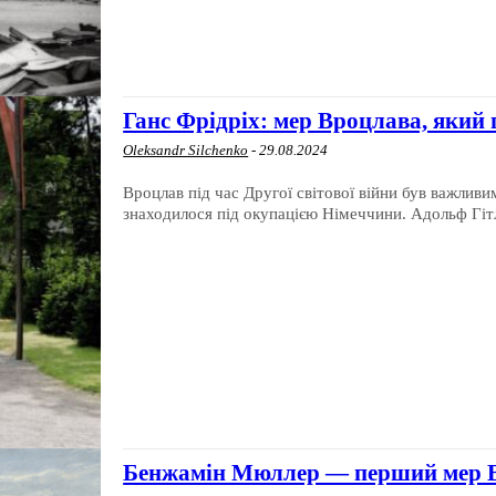
Ганс Фрідріх: мер Вроцлава, який 
Oleksandr Silchenko
-
29.08.2024
Вроцлав під час Другої світової війни був важливи
знаходилося під окупацією Німеччини. Адольф Гітл
Бенжамін Мюллер — перший мер В