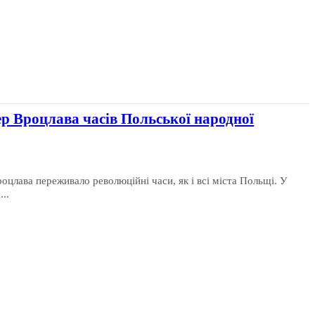
р Вроцлава часів Польської народної
оцлава переживало революційні часи, як і всі міста Польщі. У
..