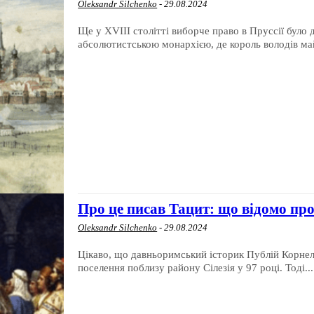
Oleksandr Silchenko
-
29.08.2024
Ще у XVIII столітті виборче право в Пруссії було
абсолютистською монархією, де король володів май
Про це писав Тацит: що відомо про
Oleksandr Silchenko
-
29.08.2024
Цікаво, що давньоримський історик Публій Корнелій
поселення поблизу району Сілезія у 97 році. Тоді...