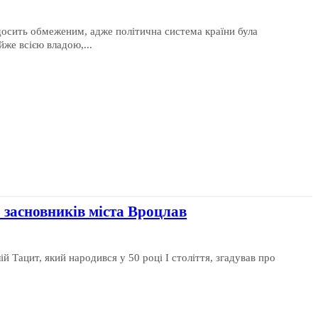
 досить обмеженим, адже політична система країни була
же всією владою,...
 засновників міста Вроцлав
 Тацит, який народився у 50 році І століття, згадував про