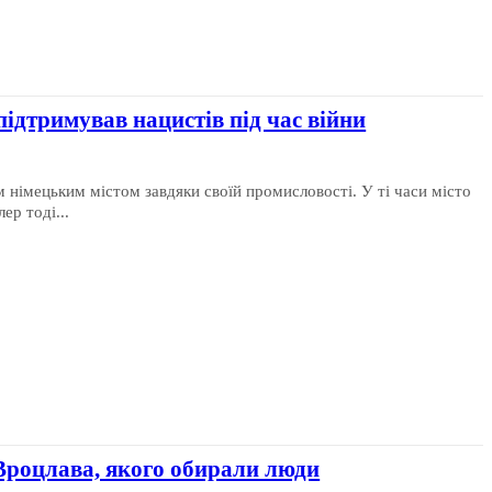
підтримував нацистів під час війни
м німецьким містом завдяки своїй промисловості. У ті часи місто
ер тоді...
роцлава, якого обирали люди