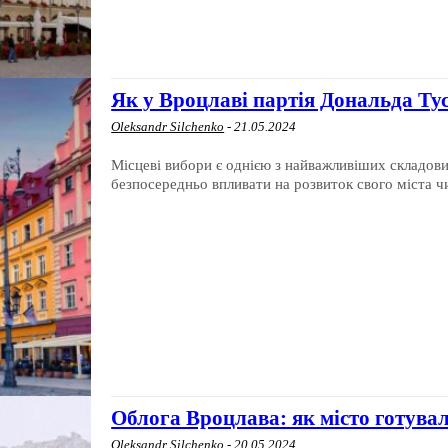
Як у Вроцлаві партія Дональда Ту
Oleksandr Silchenko
-
21.05.2024
Місцеві вибори є однією з найважливіших складо
безпосередньо впливати на розвиток свого міста чи
Облога Вроцлава: як місто готувал
Oleksandr Silchenko
-
20.05.2024