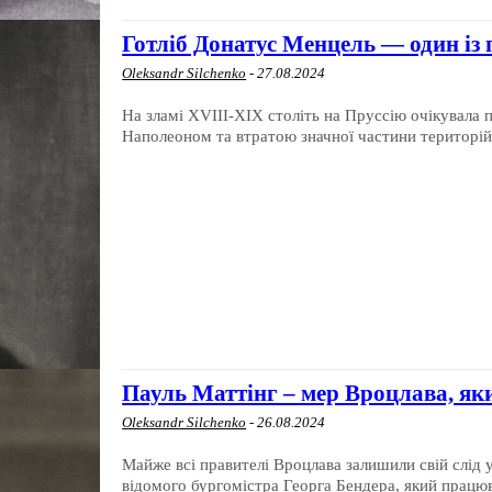
Готліб Донатус Менцель — один із
Oleksandr Silchenko
-
27.08.2024
На зламі XVIII-XIX століть на Пруссію очікувала 
Наполеоном та втратою значної частини територій
Пауль Маттінг – мер Вроцлава, як
Oleksandr Silchenko
-
26.08.2024
Майже всі правителі Вроцлава залишили свій слід 
відомого бургомістра Георга Бендера, який працюв