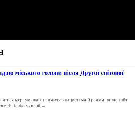
РІЯ
СТАТТІ
а
дою міського голови після Другої світової
льнятися мерами, яких нав'язував нацистський режим, пише сайт
ом Фрідріхом, який,...