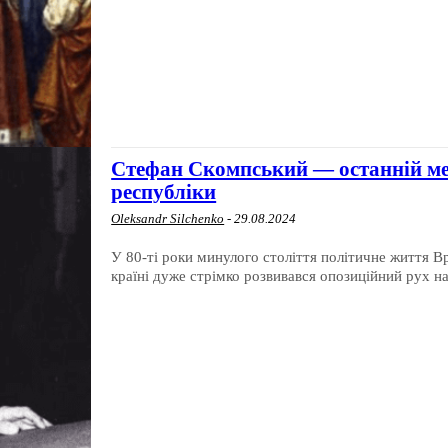
Стефан Скомпський — останній ме
республіки
Oleksandr Silchenko
-
29.08.2024
У 80-ті роки минулого століття політичне життя Вр
країні дуже стрімко розвивався опозиційний рух на.