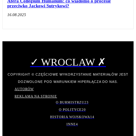
Afera Collegium Humanum: co wiadomo o procesie
przeciwko Jackowi Sutrykowi?
16.08.2025
✓ WROCLAW ✗
COPYRIGHT © CZĘŚCIOWE WYKORZYSTANIE MATERIAŁÓW JEST
DOZWOLONE POD WARUNKIEM HIPERŁĄCZA DO NAS.
AUTORÓW
REKLAMA NA STRONIE
O BURMISTRZU
23
O POLITYCE
20
HISTORIA WOJSKOWA
14
INNE
4