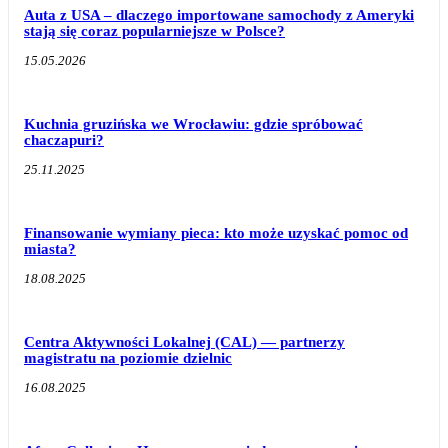
Auta z USA – dlaczego importowane samochody z Ameryki
stają się coraz popularniejsze w Polsce?
15.05.2026
Kuchnia gruzińska we Wrocławiu: gdzie spróbować
chaczapuri?
25.11.2025
Finansowanie wymiany pieca: kto może uzyskać pomoc od
miasta?
18.08.2025
Centra Aktywności Lokalnej (CAL) — partnerzy
magistratu na poziomie dzielnic
16.08.2025