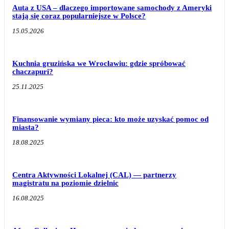
Auta z USA – dlaczego importowane samochody z Ameryki
stają się coraz popularniejsze w Polsce?
15.05.2026
Kuchnia gruzińska we Wrocławiu: gdzie spróbować
chaczapuri?
25.11.2025
Finansowanie wymiany pieca: kto może uzyskać pomoc od
miasta?
18.08.2025
Centra Aktywności Lokalnej (CAL) — partnerzy
magistratu na poziomie dzielnic
16.08.2025