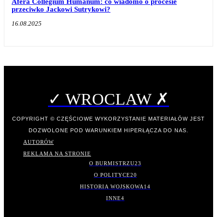
Afera Collegium Humanum: co wiadomo o procesie
przeciwko Jackowi Sutrykowi?
16.08.2025
✓ WROCLAW ✗
COPYRIGHT © CZĘŚCIOWE WYKORZYSTANIE MATERIAŁÓW JEST
DOZWOLONE POD WARUNKIEM HIPERŁĄCZA DO NAS.
AUTORÓW
REKLAMA NA STRONIE
O BURMISTRZU
23
O POLITYCE
20
HISTORIA WOJSKOWA
14
INNE
4