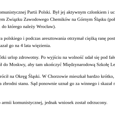
unistycznej Partii Polski. Był jej aktywnym członkiem i uc
nkiem Związku Zawodowego Chemików na Górnym Śląsku (po
, do którego należy Wrocław).
 polskiego i podczas aresztowania otrzymał ciężką ranę pos
zał go na 4 lata więzienia.
tki urlop zdrowotny. Po wyjściu na wolność udał się pod fa
cił do Moskwy, aby tam ukończyć Międzynarodową Szkołę L
rócił na Okręg Śląski. W Chorzowie mieszkał bardzo krótko
a zbrodni stanu. Sąd ponownie uznał go za winnego i skazał 
do armii komunistycznej, jednak wniosek został odrzucony.