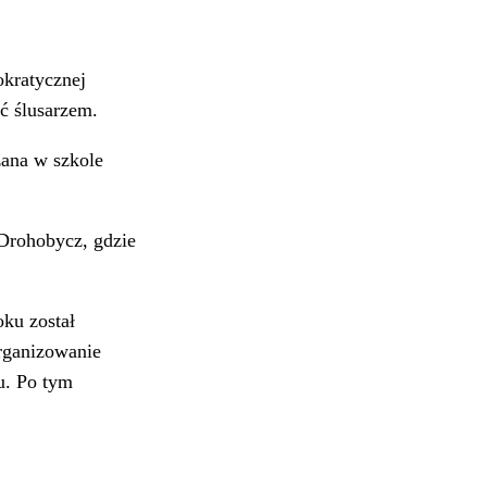
okratycznej
ć ślusarzem.
zana w szkole
 Drohobycz, gdzie
oku został
organizowanie
u. Po tym