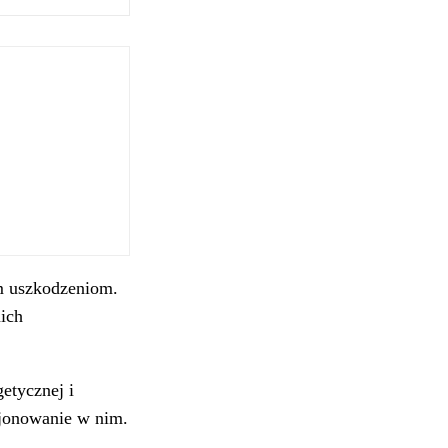
m uszkodzeniom.
ich
etycznej i
cjonowanie w nim.