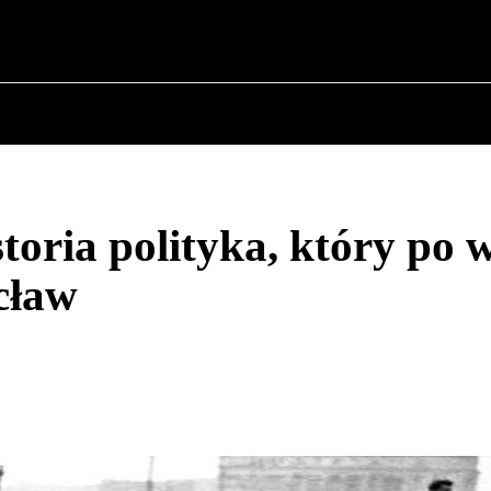
✗
O POLITYCE
O BURMISTRZU
HISTORIA WOJSK
oria polityka, który po 
cław
Udział