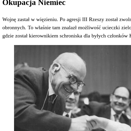
Okupacja Niemiec
Wojnę zastał w więzieniu. Po agresji III Rzeszy został zwol
obronnych. To właśnie tam znalazł możliwość ucieczki zielo
gdzie został kierownikiem schroniska dla byłych członków K