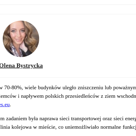
Olena Bystrycka
e w 70-80%, wiele budynków uległo zniszczeniu lub poważny
Niemców i napływem polskich przesiedleńców z ziem wschodn
s.eu
.
 zadaniem była naprawa sieci transportowej oraz sieci energ
 linia kolejowa w mieście, co uniemożliwiało normalne funk