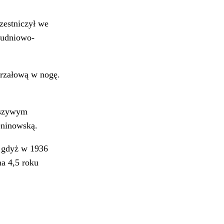
zestniczył we
łudniowo-
trzałową w nogę.
łszywym
eninowską.
, gdyż w 1936
na 4,5 roku