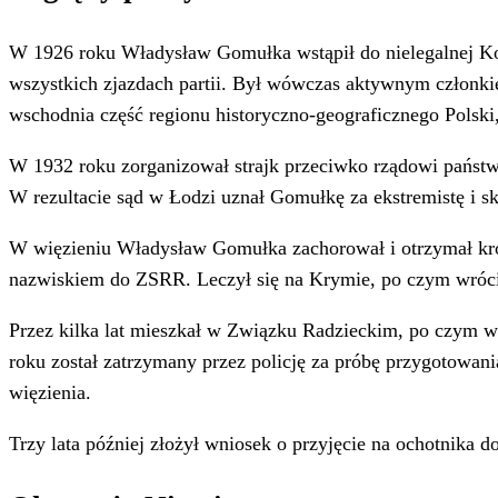
W 1926 roku Władysław Gomułka wstąpił do nielegalnej Kom
wszystkich zjazdach partii. Był wówczas aktywnym czło
wschodnia część regionu historyczno-geograficznego Polski
W 1932 roku zorganizował strajk przeciwko rządowi państwa
W rezultacie sąd w Łodzi uznał Gomułkę za ekstremistę i ska
W więzieniu Władysław Gomułka zachorował i otrzymał kró
nazwiskiem do ZSRR. Leczył się na Krymie, po czym wró
Przez kilka lat mieszkał w Związku Radzieckim, po czym w
roku został zatrzymany przez policję za próbę przygotowani
więzienia.
Trzy lata później złożył wniosek o przyjęcie na ochotnika 