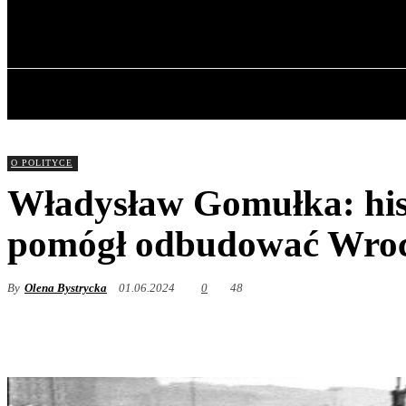
✓ WROCLAW 
sobota, 8 sierpnia, 2026
GŁÓWNA
O POLITYCE
Władysław Gomułka: hist
pomógł odbudować Wro
By
Olena Bystrycka
01.06.2024
0
48