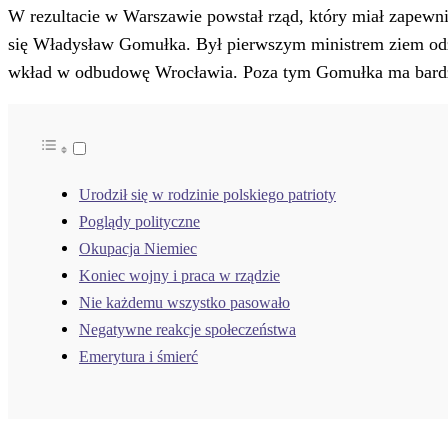
W rezultacie w Warszawie powstał rząd, który miał zapewnić
się Władysław Gomułka. Był pierwszym ministrem ziem odz
wkład w odbudowę Wrocławia. Poza tym Gomułka ma bardz
Urodził się w rodzinie polskiego patrioty
Poglądy polityczne
Okupacja Niemiec
Koniec wojny i praca w rządzie
Nie każdemu wszystko pasowało
Negatywne reakcje społeczeństwa
Emerytura i śmierć