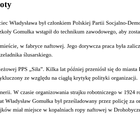
ioty
jciec Władysława był członkiem Polskiej Partii Socjalno-Dem
u szkoły Gomułka wstąpił do technikum zawodowego, aby zosta
eście, w fabryce naftowej. Jego dorywcza praca była zalic
zeladnika ślusarskiego.
żowej PPS „Siła”. Kilka lat później przeniósł się do miasta
ykluczony ze względu na ciągłą krytykę polityki organizacji.
nerii. W czasie organizowania strajku robotniczego w 1924 r
 lat Władysław Gomułka był prześladowany przez policję za 
rajków miał miejsce w kopalniach ropy naftowej w Drohobycz