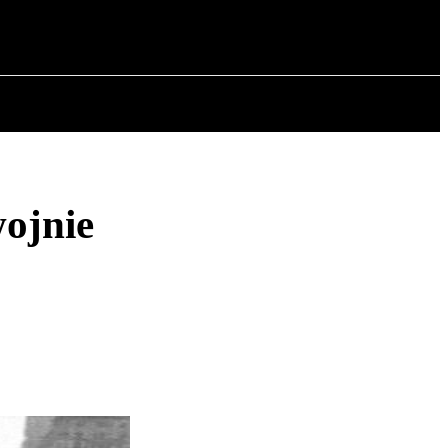
OWA
ARTYKUŁY
wojnie