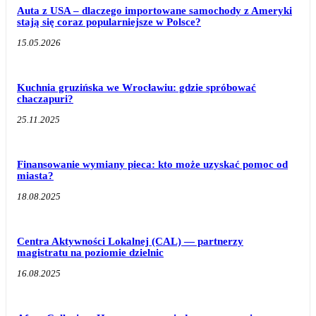
Auta z USA – dlaczego importowane samochody z Ameryki
stają się coraz popularniejsze w Polsce?
15.05.2026
Kuchnia gruzińska we Wrocławiu: gdzie spróbować
chaczapuri?
25.11.2025
Finansowanie wymiany pieca: kto może uzyskać pomoc od
miasta?
18.08.2025
Centra Aktywności Lokalnej (CAL) — partnerzy
magistratu na poziomie dzielnic
16.08.2025