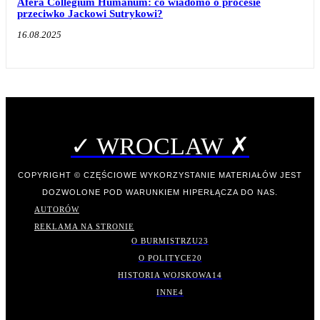
Afera Collegium Humanum: co wiadomo o procesie
przeciwko Jackowi Sutrykowi?
16.08.2025
✓ WROCLAW ✗
COPYRIGHT © CZĘŚCIOWE WYKORZYSTANIE MATERIAŁÓW JEST
DOZWOLONE POD WARUNKIEM HIPERŁĄCZA DO NAS.
AUTORÓW
REKLAMA NA STRONIE
O BURMISTRZU
23
O POLITYCE
20
HISTORIA WOJSKOWA
14
INNE
4