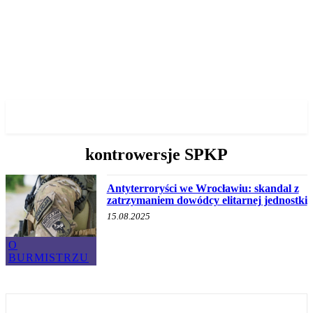
✓ WROCLAW ✗
kontrowersje SPKP
Antyterroryści we Wrocławiu: skandal z
zatrzymaniem dowódcy elitarnej jednostki
15.08.2025
O
BURMISTRZU