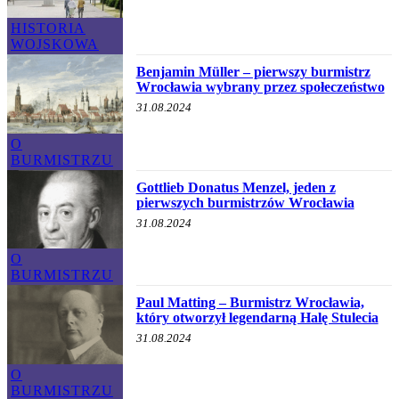
HISTORIA
WOJSKOWA
Benjamin Müller – pierwszy burmistrz
Wrocławia wybrany przez społeczeństwo
31.08.2024
O
BURMISTRZU
Gottlieb Donatus Menzel, jeden z
pierwszych burmistrzów Wrocławia
31.08.2024
O
BURMISTRZU
Paul Matting – Burmistrz Wrocławia,
który otworzył legendarną Halę Stulecia
31.08.2024
O
BURMISTRZU