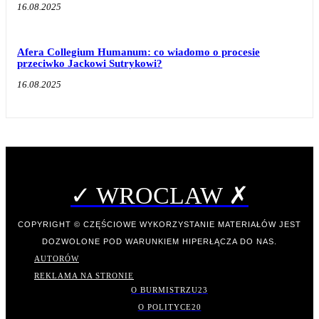
16.08.2025
Afera Collegium Humanum: co wiadomo o procesie
przeciwko Jackowi Sutrykowi?
16.08.2025
✓ WROCLAW ✗
COPYRIGHT © CZĘŚCIOWE WYKORZYSTANIE MATERIAŁÓW JEST
DOZWOLONE POD WARUNKIEM HIPERŁĄCZA DO NAS.
AUTORÓW
REKLAMA NA STRONIE
O BURMISTRZU
23
O POLITYCE
20