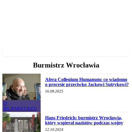
✓ WROCLAW ✗
Burmistrz Wrocławia
Afera Collegium Humanum: co wiadomo
o procesie przeciwko Jackowi Sutrykowi?
16.08.2025
O
BURMISTRZU
Hans Friedrich: burmistrz Wrocławia,
który wspierał nazistów podczas wojny
12.10.2024