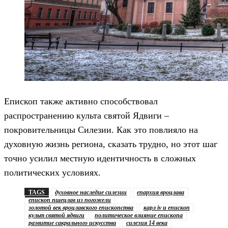
Епископ также активно способствовал
распространению культа святой Ядвиги –
покровительницы Силезии. Как это повлияло на
духовную жизнь региона, сказать трудно, но этот шаг
точно усилил местную идентичность в сложных
политических условиях.
TAGS
духовное наследие силезии
епархия вроцлава
епископ пшецлав из погожели
золотой век вроцлавского епископства
карл iv и епископ
культ святой ядвиги
политическое влияние епископа
развитие сакрального искусства
силезия 14 века