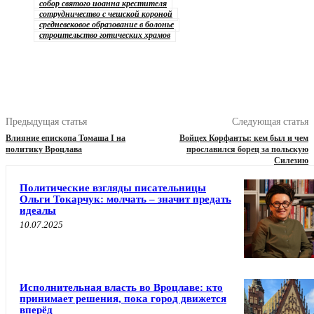
собор святого иоанна крестителя
сотрудничество с чешской короной
средневековое образование в болонье
строительство готических храмов
Предыдущая статья
Следующая статья
Влияние епископа Томаша I на
Войцех Корфанты: кем был и чем
политику Вроцлава
прославился борец за польскую
Силезию
Политические взгляды писательницы
Ольги Токарчук: молчать – значит предать
идеалы
10.07.2025
Исполнительная власть во Вроцлаве: кто
принимает решения, пока город движется
вперёд