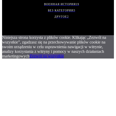
ВОЕННАЯ ИСТОРИЯ
19
БЕЗ КАТЕГОРИИ
3
ДРУГОЕ
2
Niniejsza strona korzysta z plików cookie. Klikając „Zezwól na
wszystkie”, zgadzasz się na przechowywanie plików cookie na
swoim urządzeniu w celu usprawnienia nawigacji w witrynie,
analizy korzystania z witryny i pomocy w naszych działaniach
marketingowych
Zezwól na wszystkie
.
.
.