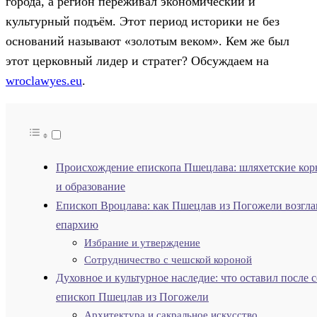
города, а регион переживал экономический и
культурный подъём. Этот период историки не без
оснований называют «золотым веком». Кем же был
этот церковный лидер и стратег? Обсуждаем на
wroclawyes.eu
.
Происхождение епископа Пшецлава: шляхетские кор
и образование
Епископ Вроцлава: как Пшецлав из Погожели возгла
епархию
Избрание и утверждение
Сотрудничество с чешской короной
Духовное и культурное наследие: что оставил после с
епископ Пшецлав из Погожели
Архитектура и сакральное искусство