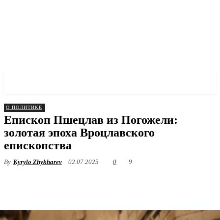
✓ WROCLAW ✗
О ПОЛИТИКЕ
Епископ Пшецлав из Погожели:
золотая эпоха Вроцлавского
епископства
By
Kyrylo Zhykharev
02.07.2025
0
9