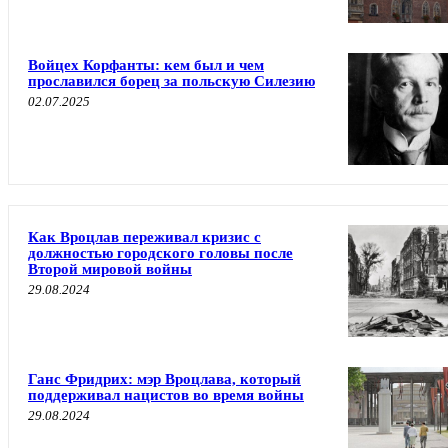
Войцех Корфанты: кем был и чем
прославился борец за польскую Силезию
02.07.2025
Как Вроцлав переживал кризис с
должностью городского головы после
Второй мировой войны
29.08.2024
Ганс Фридрих: мэр Вроцлава, который
поддерживал нацистов во время войны
29.08.2024