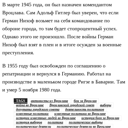
В марте 1945 года, он был назначен комендантом
Вроцлава. Сам Адольф Гитлер был уверен, что если
Герман Нихоф возьмет на себя командование по
обороне города, то там будет стопроцентный успех.
Однако этого не произошло. После войны Герман
Нихоф был взят в плен и в итоге осужден за военные
преступления.
В 1955 году был освобожден по соглашению о
репатриации и вернулся в Германию. Работал на
производстве в маленьком городе Ригзе в Баварии. Там
и умер 5 ноября 1980 года.
TAGS
активисты из Вроцлава
бои за Вроцлав
война во Вроцлаве
Вроцлавский городской совет
выборы
депутаты городского совета
деятельность политиков
известные политики
известные политики во Вроцлаве
истории известных людей во Вроцлаве
история боев за Вроцлав
история выборов
политика
политические выборы
политические деятели
политические деятели во Вроцлаве