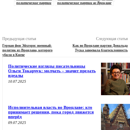
политические партии
политические партии во Вроцлаве
Предыдущая статья
Следующая статья
Герман фон Эйхгорн: военный-
Как во Вроцлаве партия Дональда
политик из Вроцлава, которого
Туска завоевала благосклонность
убили в Киеве
Политические взгляды писательницы
Ольги Токарчук: молчать – значит предать
идеалы
10.07.2025
Исполнительная власть во Вроцлаве: кто
принимает решения, пока город движется
вперёд
09.07.2025