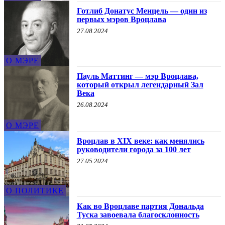
Готлиб Донатус Менцель — один из
первых мэров Вроцлава
27.08.2024
О МЭРЕ
Пауль Маттинг — мэр Вроцлава,
который открыл легендарный Зал
Века
26.08.2024
О МЭРЕ
Вроцлав в XIX веке: как менялись
руководители города за 100 лет
27.05.2024
О ПОЛИТИКЕ
Как во Вроцлаве партия Дональда
Туска завоевала благосклонность