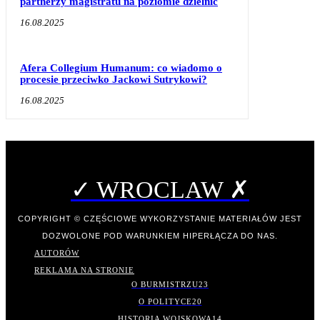
partnerzy magistratu na poziomie dzielnic
16.08.2025
Afera Collegium Humanum: co wiadomo o
procesie przeciwko Jackowi Sutrykowi?
16.08.2025
✓ WROCLAW ✗
COPYRIGHT © CZĘŚCIOWE WYKORZYSTANIE MATERIAŁÓW JEST
DOZWOLONE POD WARUNKIEM HIPERŁĄCZA DO NAS.
AUTORÓW
REKLAMA NA STRONIE
O BURMISTRZU
23
O POLITYCE
20
HISTORIA WOJSKOWA
14