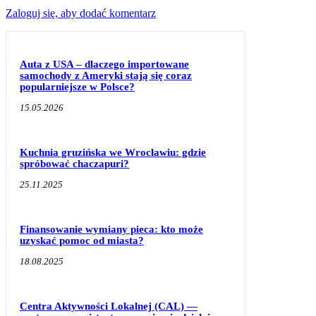
Zaloguj się, aby dodać komentarz
Auta z USA – dlaczego importowane
samochody z Ameryki stają się coraz
popularniejsze w Polsce?
15.05.2026
Kuchnia gruzińska we Wrocławiu: gdzie
spróbować chaczapuri?
25.11.2025
Finansowanie wymiany pieca: kto może
uzyskać pomoc od miasta?
18.08.2025
Centra Aktywności Lokalnej (CAL) —