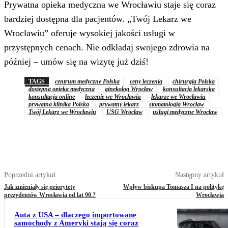
Prywatna opieka medyczna we Wrocławiu staje się coraz
bardziej dostępna dla pacjentów. „Twój Lekarz we
Wrocławiu” oferuje wysokiej jakości usługi w
przystępnych cenach. Nie odkładaj swojego zdrowia na
później – umów się na wizytę już dziś!
TAGS
centrum medyczne Polska
ceny leczenia
chirurgia Polska
dostępna opieka medyczna
ginekolog Wrocław
konsultacja lekarska
konsultacja online
leczenie we Wrocławiu
lekarze we Wrocławiu
prywatna klinika Polska
prywatny lekarz
stomatologia Wrocław
Twój Lekarz we Wrocławiu
USG Wrocław
usługi medyczne Wrocław
Poprzedni artykuł
Następny artykuł
Jak zmieniały się priorytety
Wpływ biskupa Tomasza I na politykę
prezydentów Wrocławia od lat 90.?
Wrocławia
Auta z USA – dlaczego importowane
samochody z Ameryki stają się coraz