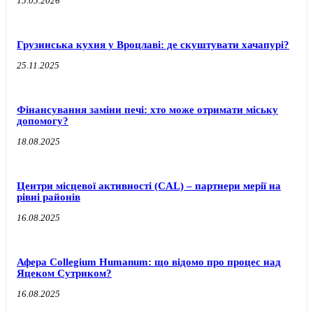
15.05.2026
Грузинська кухня у Вроцлаві: де скуштувати хачапурі?
25.11.2025
Фінансування заміни печі: хто може отримати міську
допомогу?
18.08.2025
Центри місцевої активності (CAL) – партнери мерії на
рівні районів
16.08.2025
Афера Collegium Humanum: що відомо про процес над
Яцеком Сутриком?
16.08.2025