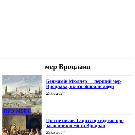
✓ WROCLAW ✗
мер Вроцлава
Бенжамін Мюллер — перший мер
Вроцлава, якого обирали люди
29.08.2024
ПРО МЕРА
Про це писав Тацит: що відомо про
засновників міста Вроцлав
29.08.2024