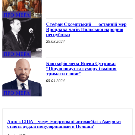
ПРО МЕРА
Стефан Скомпський — останній мер
Вроцлава часів Польської народної
республіки
29.08.2024
ПРО МЕРА
Біографія мера Яцека Сутрика:
“Ціную почуття гумору і вміння
тримати слово”
09.04.2024
ПРО МЕРА
Авто з США – чому імпортовані автомобілі з Америки
стають дедалі популярнішими в Польщі?