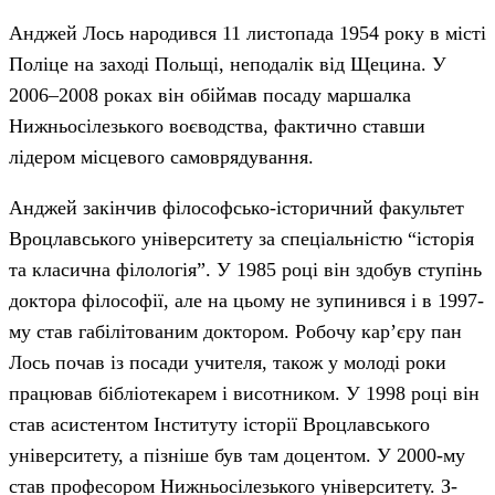
Анджей Лось народився 11 листопада 1954 року в місті
Поліце на заході Польщі, неподалік від Щецина. У
2006–2008 роках він обіймав посаду маршалка
Нижньосілезького воєводства, фактично ставши
лідером місцевого самоврядування.
Анджей закінчив філософсько-історичний факультет
Вроцлавського університету за спеціальністю “історія
та класична філологія”. У 1985 році він здобув ступінь
доктора філософії, але на цьому не зупинився і в 1997-
му став габілітованим доктором. Робочу кар’єру пан
Лось почав із посади учителя, також у молоді роки
працював бібліотекарем і висотником. У 1998 році він
став асистентом Інституту історії Вроцлавського
університету, а пізніше був там доцентом. У 2000-му
став професором Нижньосілезького університету. З-