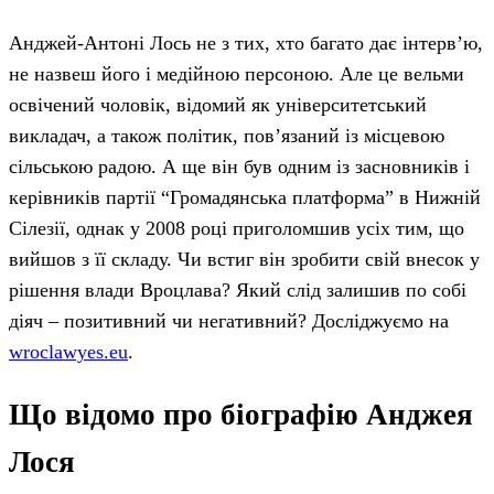
Анджей-Антоні Лось не з тих, хто багато дає інтерв’ю,
не назвеш його і медійною персоною. Але це вельми
освічений чоловік, відомий як університетський
викладач, а також політик, пов’язаний із місцевою
сільською радою. А ще він був одним із засновників і
керівників партії “Громадянська платформа” в Нижній
Сілезії, однак у 2008 році приголомшив усіх тим, що
вийшов з її складу. Чи встиг він зробити свій внесок у
рішення влади Вроцлава? Який слід залишив по собі
діяч – позитивний чи негативний? Досліджуємо на
wroclawyes.eu
.
Що відомо про біографію Анджея
Лося