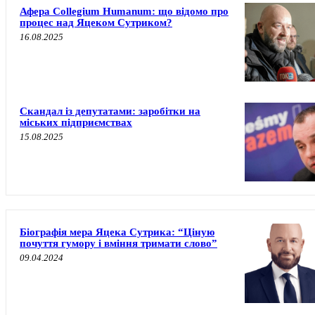
Афера Collegium Humanum: що відомо про
процес над Яцеком Сутриком?
16.08.2025
Скандал із депутатами: заробітки на
міських підприємствах
15.08.2025
Біографія мера Яцека Сутрика: “Ціную
почуття гумору і вміння тримати слово”
09.04.2024