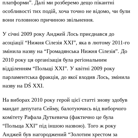
платформи”. Далі ми розберемо дещо пікантні
особливості тих подій, хоча точно не відомо, чи були
вони головною причиною звільнення.
У січні 2009 року Анджей Лось приєднався до
асоціації “Нижня Сілезія XXI”, яка в лютому 2011-го
змінила назву на “Громадянська Нижня Сілезія”. До
2010 року ця організація була регіональним
відділенням “Польщі XXI”. У квітні 2009 року
парламентська фракція, до якої входив Лось, змінила
назву на DŚ XXI.
На виборах 2010 року герой цієї статті знову здобув
мандат депутата Сейму, балотуючись від виборчого
комітету Рафала Дуткевича (фактично це була
“Польща XXI” під іншою назвою). Того ж року
Анджей був нагороджений “Золотим хрестом за