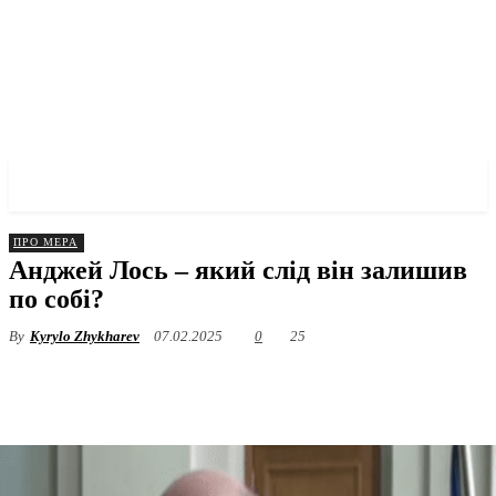
✓ WROCLAW ✗
ПРО МЕРА
Анджей Лось – який слід він залишив
по собі?
By
Kyrylo Zhykharev
07.02.2025
0
25