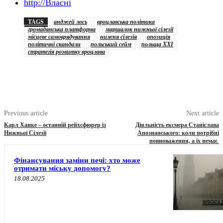
http://Власні
TAGS
анджей лось
вроцлавська політика
громадянська платформа
маршалок нижньої сілезії
місцеве самоврядування
нижня сілезія
опозиція
політичні скандали
польський сейм
польща XXI
стратегія розвитку вроцлава
Previous article
Next article
Карл Ханке – останній рейхсфюрер із
Діяльність ексмера Станіслава
Нижньої Сілезії
Апознанського: коли потрібні
повноваження, а їх немає
Фінансування заміни печі: хто може
отримати міську допомогу?
18.08.2025