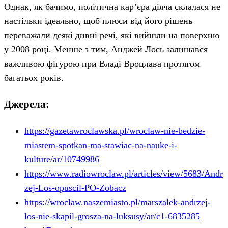
Однак, як бачимо, політична кар’єра діяча склалася не
настільки ідеально, щоб плюси від його рішень
переважали деякі дивні речі, які вийшли на поверхню
у 2008 році. Менше з тим, Анджей Лось залишався
важливою фігурою при Владі Вроцлава протягом
багатьох років.
Джерела:
https://gazetawroclawska.pl/wroclaw-nie-bedzie-
miastem-spotkan-ma-stawiac-na-nauke-i-
kulture/ar/10749986
https://www.radiowroclaw.pl/articles/view/5683/Andr
zej-Los-opuscil-PO-Zobacz
https://wroclaw.naszemiasto.pl/marszalek-andrzej-
los-nie-skapil-grosza-na-luksusy/ar/c1-6835285