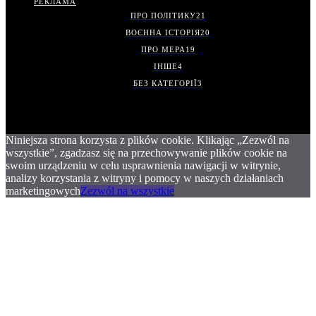
РЕКЛАМА
ПРО ПОЛІТИКУ
21
ВОЄННА ІСТОРІЯ
20
ПРО МЕРА
19
ІНШЕ
4
БЕЗ КАТЕГОРІЇ
3
Niniejsza strona korzysta z plików cookie. Klikając „Zezwól na
wszystkie”, zgadzasz się na przechowywanie plików cookie na
swoim urządzeniu w celu usprawnienia nawigacji w witrynie,
analizy korzystania z witryny i pomocy w naszych działaniach
marketingowych
Zezwól na wszystkie
.
.
.