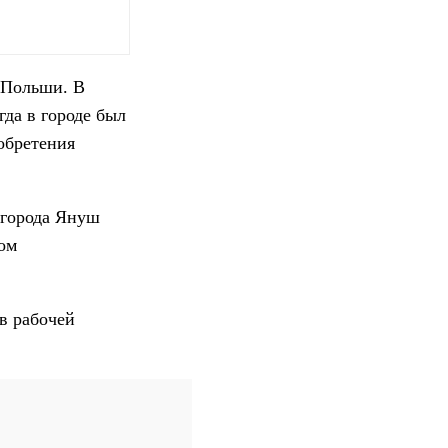
 Польши. В
да в городе был
обретения
 города Януш
ом
в рабочей