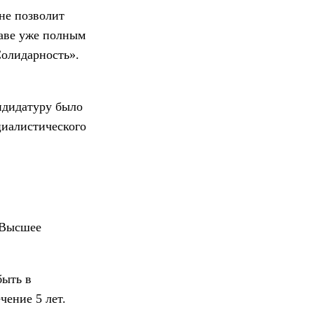
не позволит
лаве уже полным
Солидарность».
ндидатуру было
циалистического
 Высшее
быть в
чение 5 лет.