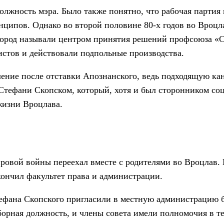
лжность мэра. Было также понятно, что рабочая партия 
инципов. Однако во второй половине 80-х годов во Вроц
 город называли центром принятия решений профсоюза «
стов и действовали подпольные производства.
ение после отставки Апознанского, ведь подходящую ка
 Стефани Скопском, который, хотя и был сторонником со
жизни Вроцлава.
ировой войны переехал вместе с родителями во Вроцлав.
кончил факультет права и администрации.
тефана Скопского пригласили в местную администрацию 
орная должность, и члены совета имели полномочия в те