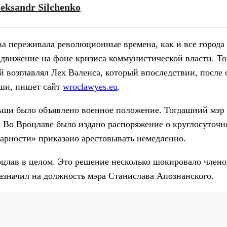
eksandr Silchenko
ва переживала революционные времена, как и все города
движение на фоне кризиса коммунистической власти. Тог
 возглавлял Лех Валенса, который впоследствии, после 
ьши, пишет сайт
wroclawyes.eu
.
льши было объявлено военное положение. Тогдашний мэр
 Во Вроцлаве было издано распоряжение о круглосуточн
арности» приказано арестовывать немедленно.
оцлав в целом. Это решение несколько шокировало члено
азначил на должность мэра Станислава Апознанского.