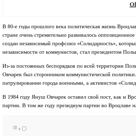
Ol
В 80-е годы прошлого века политическая жизнь Вроцла
стране очень стремительно развивалось оппозиционное 
создан независимый профсоюз «Солидарность», который
независимости от коммунистов, стал президентом Пол
Из-за постоянных беспорядков по всей территории По
Овчарек был сторонником коммунистической политики.
патрулировании города военными, а активистов «Солид
В 1984 году Януш Овчарек оставил свой пост, как и Вр
партии. В том же году президиум партии во Вроцлаве н