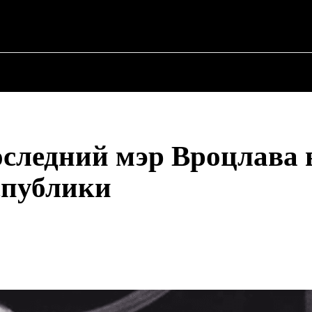
✗
О ПОЛИТИКЕ
О МЭРЕ
ВОЕННАЯ ИСТОР
следний мэр Вроцлава 
спублики
Поделиться