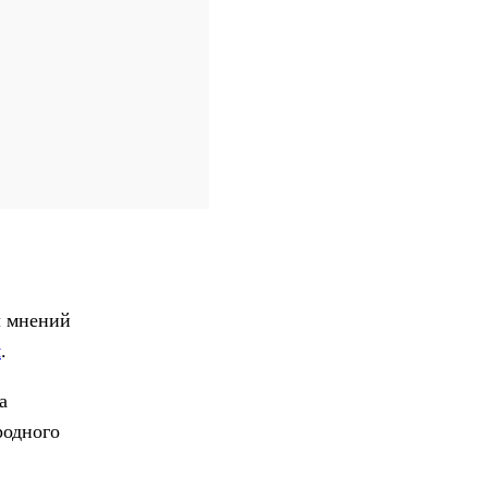
л мнений
я
.
а
родного