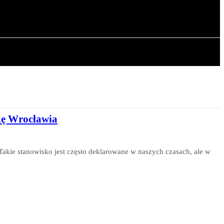
OWA
ARTYKUŁY
kę Wrocławia
Takie stanowisko jest często deklarowane w naszych czasach, ale w