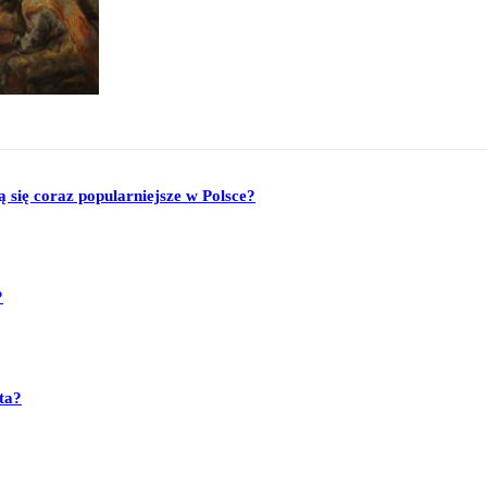
się coraz popularniejsze w Polsce?
?
ta?