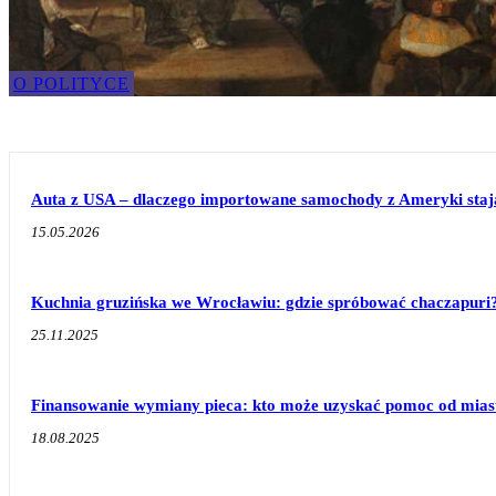
O POLITYCE
Auta z USA – dlaczego importowane samochody z Ameryki stają 
15.05.2026
Kuchnia gruzińska we Wrocławiu: gdzie spróbować chaczapuri
25.11.2025
Finansowanie wymiany pieca: kto może uzyskać pomoc od mias
18.08.2025