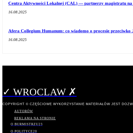
Centra Aktywności Lokalnej (CAL) — partnerzy magistratu na 
16.08.2025
Afera Collegium Humanum: co wiadomo o procesie przeciwko 
16.08.2025
✓ WROCLAW ✗
COPYRIGHT © CZĘŚCIOWE WYKORZYSTANIE MATERIAŁÓW JEST DOZW
AUTORÓW
REKLAMA NA STRONIE
O BURMISTRZU
23
O POLITYCE
20