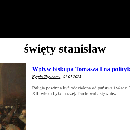
✗
O POLITYCE
O BURMISTRZU
HISTORIA WOJSK
święty stanisław
Wpływ biskupa Tomasza I na polity
Kyrylo Zhykharev
-
01.07.2025
Religia powinna być oddzielona od państwa i władz. 
XIII wieku było inaczej. Duchowni aktywnie...