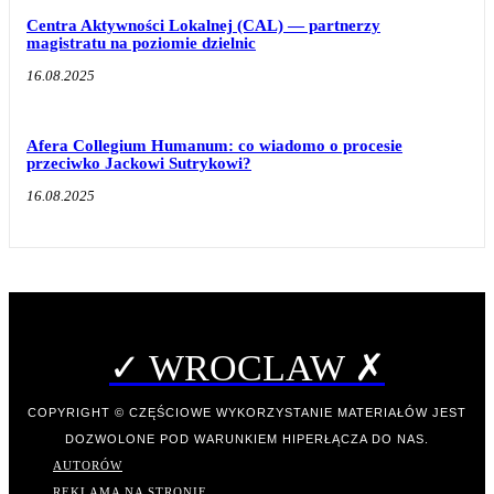
Centra Aktywności Lokalnej (CAL) — partnerzy
magistratu na poziomie dzielnic
16.08.2025
Afera Collegium Humanum: co wiadomo o procesie
przeciwko Jackowi Sutrykowi?
16.08.2025
✓ WROCLAW ✗
COPYRIGHT © CZĘŚCIOWE WYKORZYSTANIE MATERIAŁÓW JEST
DOZWOLONE POD WARUNKIEM HIPERŁĄCZA DO NAS.
AUTORÓW
REKLAMA NA STRONIE