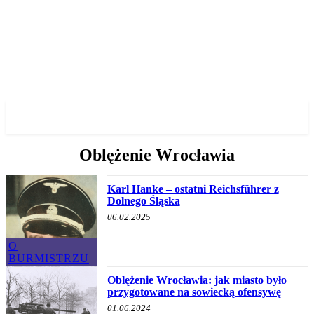
✓ WROCLAW ✗
Oblężenie Wrocławia
Karl Hanke – ostatni Reichsführer z
Dolnego Śląska
06.02.2025
O
BURMISTRZU
Oblężenie Wrocławia: jak miasto było
przygotowane na sowiecką ofensywę
01.06.2024