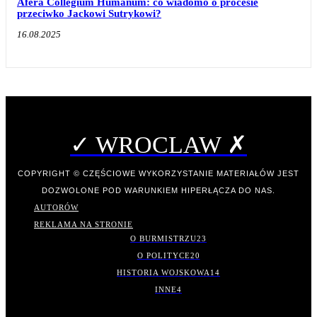
Afera Collegium Humanum: co wiadomo o procesie
przeciwko Jackowi Sutrykowi?
16.08.2025
✓ WROCLAW ✗
COPYRIGHT © CZĘŚCIOWE WYKORZYSTANIE MATERIAŁÓW JEST
DOZWOLONE POD WARUNKIEM HIPERŁĄCZA DO NAS.
AUTORÓW
REKLAMA NA STRONIE
O BURMISTRZU
23
O POLITYCE
20
HISTORIA WOJSKOWA
14
INNE
4