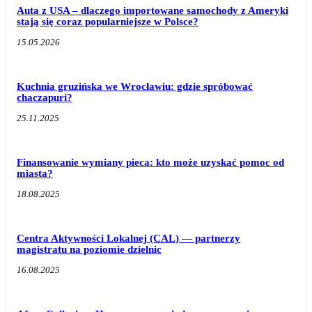
Auta z USA – dlaczego importowane samochody z Ameryki
stają się coraz popularniejsze w Polsce?
15.05.2026
Kuchnia gruzińska we Wrocławiu: gdzie spróbować
chaczapuri?
25.11.2025
Finansowanie wymiany pieca: kto może uzyskać pomoc od
miasta?
18.08.2025
Centra Aktywności Lokalnej (CAL) — partnerzy
magistratu na poziomie dzielnic
16.08.2025