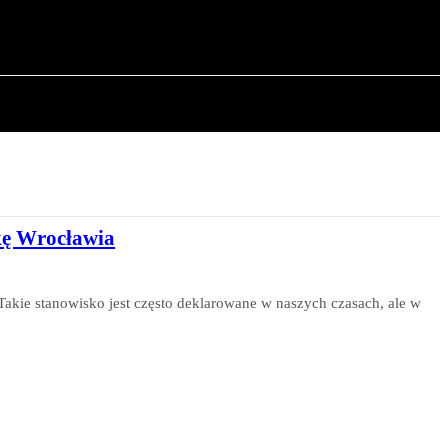
OWA
ARTYKUŁY
kę Wrocławia
Takie stanowisko jest często deklarowane w naszych czasach, ale w