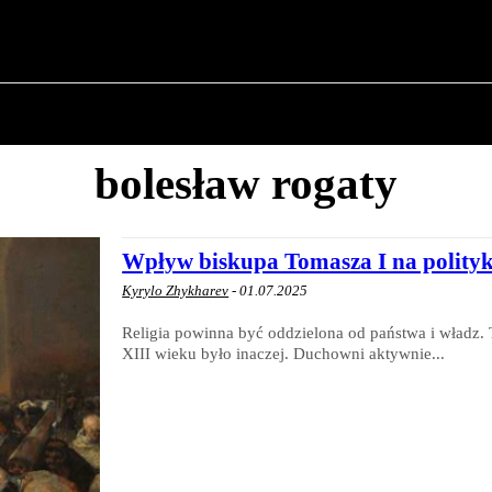
✗
O POLITYCE
O BURMISTRZU
HISTORIA WOJSK
bolesław rogaty
Wpływ biskupa Tomasza I na polity
Kyrylo Zhykharev
-
01.07.2025
Religia powinna być oddzielona od państwa i władz. 
XIII wieku było inaczej. Duchowni aktywnie...