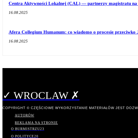
Centra Aktywności Lokalnej (CAL) — partnerzy magistratu na 
16.08.2025
Afera Collegium Humanum: co wiadomo o procesie przeciwko 
16.08.2025
✓ WROCLAW ✗
COPYRIGHT © CZĘŚCIOWE WYKORZYSTANIE MATERIAŁÓW JEST DOZW
AUTORÓW
REKLAMA NA STRONIE
O BURMISTRZU
23
O POLITYCE
20