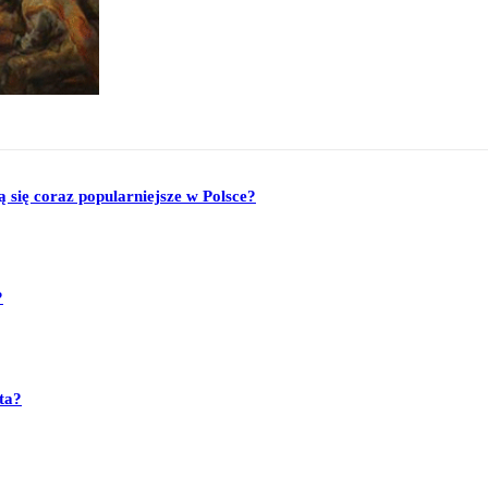
się coraz popularniejsze w Polsce?
?
ta?