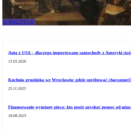
O POLITYCE
Auta z USA – dlaczego importowane samochody z Ameryki stają 
15.05.2026
Kuchnia gruzińska we Wrocławiu: gdzie spróbować chaczapuri
25.11.2025
Finansowanie wymiany pieca: kto może uzyskać pomoc od mias
18.08.2025