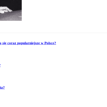
się coraz popularniejsze w Polsce?
?
ta?