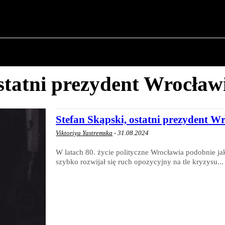
✗
O POLITYCE
O BURMISTRZU
HISTORIA WOJSK
statni prezydent Wrocław
Stefan Skąpski, ostatni prezydent W
Viktoriya Yastremska
-
31.08.2024
W latach 80. życie polityczne Wrocławia podobnie ja
szybko rozwijał się ruch opozycyjny na tle kryzysu...