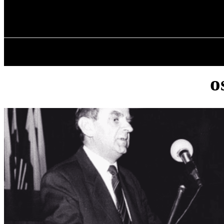
✓ WROCLAW 
piątek, 7 sierpnia, 2026
GŁÓWNA
o