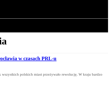
OWA
ARTYKUŁY
ia
rocławia w czasach PRL-u
k wszystkich polskich miast przeżywało rewolucję. W kraju bardzo