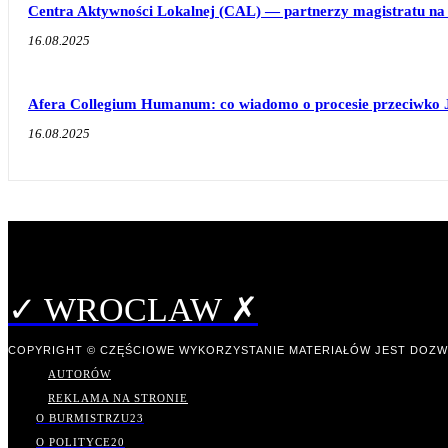
Centra Aktywności Lokalnej (CAL) — partnerzy magistratu na 
16.08.2025
Afera Collegium Humanum: co wiadomo o procesie przeciwko 
16.08.2025
✓ WROCLAW ✗
COPYRIGHT © CZĘŚCIOWE WYKORZYSTANIE MATERIAŁÓW JEST DOZW
AUTORÓW
REKLAMA NA STRONIE
O BURMISTRZU
23
O POLITYCE
20