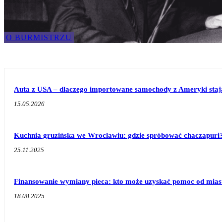
O BURMISTRZU
Auta z USA – dlaczego importowane samochody z Ameryki stają 
15.05.2026
Kuchnia gruzińska we Wrocławiu: gdzie spróbować chaczapuri
25.11.2025
Finansowanie wymiany pieca: kto może uzyskać pomoc od mias
18.08.2025