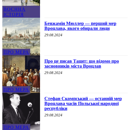
ВОЄННА
ІСТОРІЯ
Бенжамін Мюллер — перший мер
Вроцлава, якого обирали люди
29.08.2024
ПРО МЕРА
Про це писав Тацит: що відомо про
засновників міста Вроцлав
29.08.2024
ПРО МЕРА
Стефан Скомпський — останній мер
Вроцлава часів Польської народної
республіки
29.08.2024
ПРО МЕРА