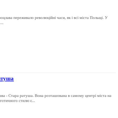
оцлава переживало революційні часи, як і всі міста Польщі. У
..
атуша
ава - Стара ратуша. Вона розташована в самому центрі міста на
готичного стилю є...