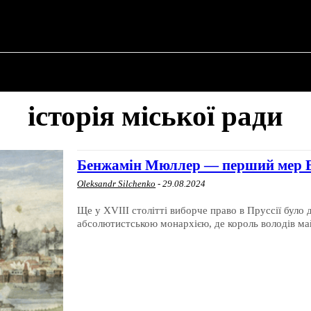
✗
ПРО ПОЛІТИКУ
ПРО МЕРА
ВОЄННА ІСТО
історія міської ради
Бенжамін Мюллер — перший мер В
Oleksandr Silchenko
-
29.08.2024
Ще у XVIII столітті виборче право в Пруссії було
абсолютистською монархією, де король володів май