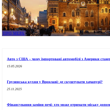
ПРО МЕРА
Авто з США – чому імпортовані автомобілі з Америки стаю
15.05.2026
Грузинська кухня у Вроцлаві: де скуштувати хачапурі?
25.11.2025
Фінансування заміни печі: хто може отримати міську допо