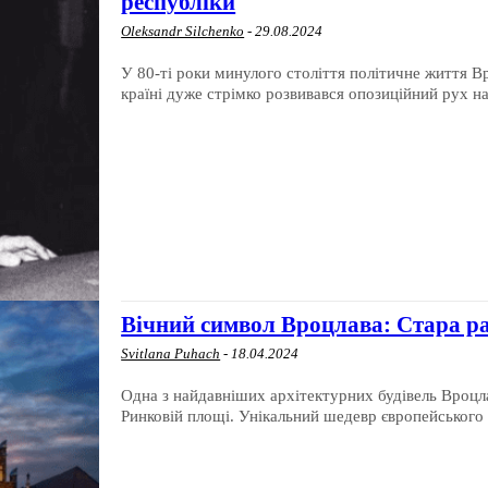
республіки
Oleksandr Silchenko
-
29.08.2024
У 80-ті роки минулого століття політичне життя Вр
країні дуже стрімко розвивався опозиційний рух на.
Вічний символ Вроцлава: Стара р
Svitlana Puhach
-
18.04.2024
Одна з найдавніших архітектурних будівель Вроцл
Ринковій площі. Унікальний шедевр європейського 