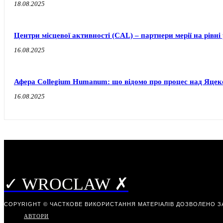
18.08.2025
Центри місцевої активності (CAL) – партнери мерії на рівні
16.08.2025
Афера Collegium Humanum: що відомо про процес над Яце
16.08.2025
✓ WROCLAW ✗
COPYRIGHT © ЧАСТКОВЕ ВИКОРИСТАННЯ МАТЕРІАЛІВ ДОЗВОЛЕНО З
АВТОРИ