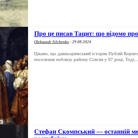
Про це писав Тацит: що відомо про
Oleksandr Silchenko
-
29.08.2024
Цікаво, що давньоримський історик Публій Корнелій
поселення поблизу району Сілезія у 97 році. Тоді...
Стефан Скомпський — останній ме