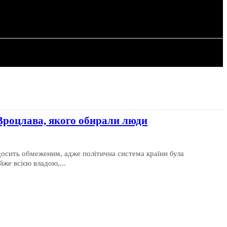
РІЯ
СТАТТІ
роцлава, якого обирали люди
 досить обмеженим, адже політична система країни була
же всією владою,...