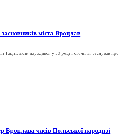
 засновників міста Вроцлав
 Тацит, який народився у 50 році І століття, згадував про
р Вроцлава часів Польської народної