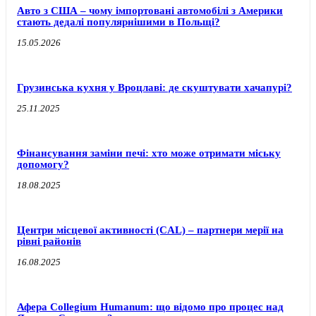
Авто з США – чому імпортовані автомобілі з Америки
стають дедалі популярнішими в Польщі?
15.05.2026
Грузинська кухня у Вроцлаві: де скуштувати хачапурі?
25.11.2025
Фінансування заміни печі: хто може отримати міську
допомогу?
18.08.2025
Центри місцевої активності (CAL) – партнери мерії на
рівні районів
16.08.2025
Афера Collegium Humanum: що відомо про процес над