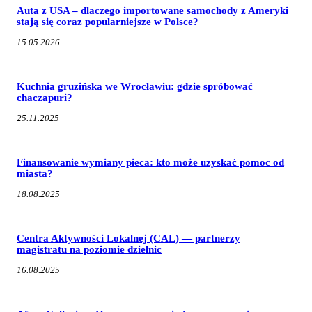
Auta z USA – dlaczego importowane samochody z Ameryki
stają się coraz popularniejsze w Polsce?
15.05.2026
Kuchnia gruzińska we Wrocławiu: gdzie spróbować
chaczapuri?
25.11.2025
Finansowanie wymiany pieca: kto może uzyskać pomoc od
miasta?
18.08.2025
Centra Aktywności Lokalnej (CAL) — partnerzy
magistratu na poziomie dzielnic
16.08.2025