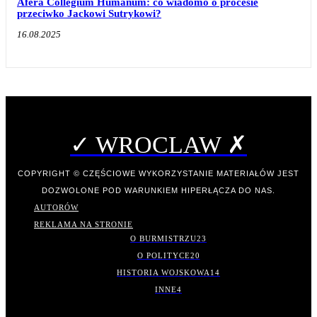
Afera Collegium Humanum: co wiadomo o procesie
przeciwko Jackowi Sutrykowi?
16.08.2025
✓ WROCLAW ✗
COPYRIGHT © CZĘŚCIOWE WYKORZYSTANIE MATERIAŁÓW JEST
DOZWOLONE POD WARUNKIEM HIPERŁĄCZA DO NAS.
AUTORÓW
REKLAMA NA STRONIE
O BURMISTRZU
23
O POLITYCE
20
HISTORIA WOJSKOWA
14
INNE
4