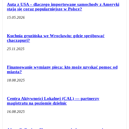
Auta z USA – dlaczego importowane samochody z Ameryki
stają się coraz popularniejsze w Polsce?
15.05.2026
Kuchnia gruzińska we Wrocławiu: gdzie spróbować
chaczapuri?
25.11.2025
Finansowanie wymiany pieca: kto może uzyskać pomoc od
miasta?
18.08.2025
Centra Aktywności Lokalnej (CAL) — partnerzy
magistratu na poziomie dzielnic
16.08.2025