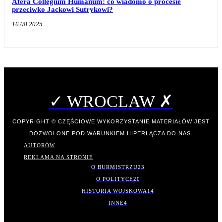
Afera Collegium Humanum: co wiadomo o procesie
przeciwko Jackowi Sutrykowi?
16.08.2025
✓ WROCLAW ✗
COPYRIGHT © CZĘŚCIOWE WYKORZYSTANIE MATERIAŁÓW JEST
DOZWOLONE POD WARUNKIEM HIPERŁĄCZA DO NAS.
AUTORÓW
REKLAMA NA STRONIE
O BURMISTRZU
23
O POLITYCE
20
HISTORIA WOJSKOWA
14
INNE
4