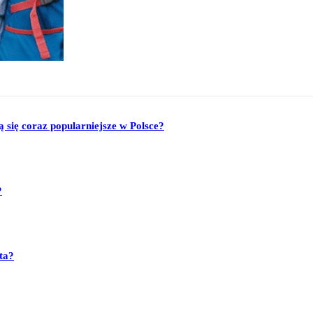
się coraz popularniejsze w Polsce?
?
ta?