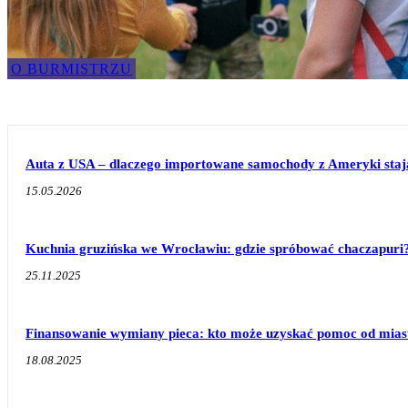
O BURMISTRZU
Auta z USA – dlaczego importowane samochody z Ameryki stają 
15.05.2026
Kuchnia gruzińska we Wrocławiu: gdzie spróbować chaczapuri
25.11.2025
Finansowanie wymiany pieca: kto może uzyskać pomoc od mias
18.08.2025