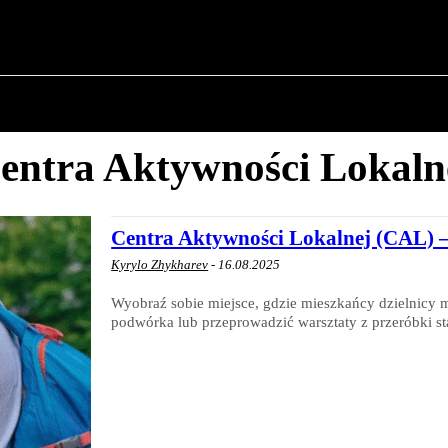
✗
O POLITYCE
O BURMISTRZU
HISTORIA WOJSK
entra Aktywności Lokaln
Centra Aktywności Lokalnej (CAL) —
Kyrylo Zhykharev
-
16.08.2025
Wyobraź sobie miejsce, gdzie mieszkańcy dzielnicy
podwórka lub przeprowadzić warsztaty z przeróbki st