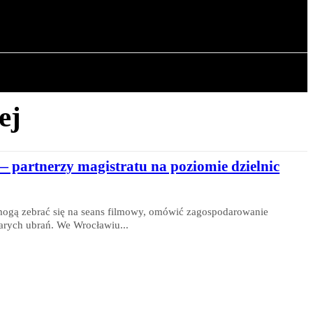
OWA
ARTYKUŁY
ej
 partnerzy magistratu na poziomie dzielnic
 mogą zebrać się na seans filmowy, omówić zagospodarowanie
arych ubrań. We Wrocławiu...