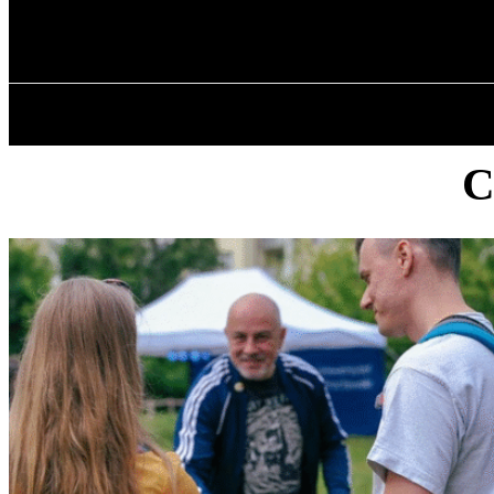
✓ WROCLAW 
sobota, 8 sierpnia, 2026
GŁÓWNA
C