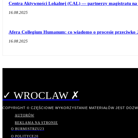
Centra Aktywności Lokalnej (CAL) — partnerzy magistratu na 
16.08.2025
Afera Collegium Humanum: co wiadomo o procesie przeciwko 
16.08.2025
✓ WROCLAW ✗
COPYRIGHT © CZĘŚCIOWE WYKORZYSTANIE MATERIAŁÓW JEST DOZW
AUTORÓW
REKLAMA NA STRONIE
O BURMISTRZU
23
O POLITYCE
20