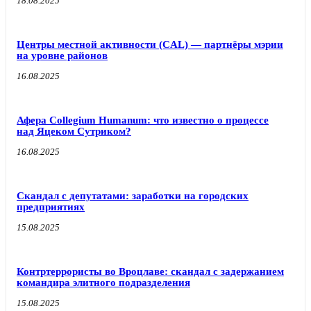
18.08.2025
Центры местной активности (CAL) — партнёры мэрии
на уровне районов
16.08.2025
Афера Collegium Humanum: что известно о процессе
над Яцеком Сутриком?
16.08.2025
Скандал с депутатами: заработки на городских
предприятиях
15.08.2025
Контртеррористы во Вроцлаве: скандал с задержанием
командира элитного подразделения
15.08.2025