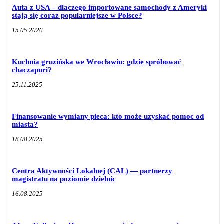
Auta z USA – dlaczego importowane samochody z Ameryki
stają się coraz popularniejsze w Polsce?
15.05.2026
Kuchnia gruzińska we Wrocławiu: gdzie spróbować
chaczapuri?
25.11.2025
Finansowanie wymiany pieca: kto może uzyskać pomoc od
miasta?
18.08.2025
Centra Aktywności Lokalnej (CAL) — partnerzy
magistratu na poziomie dzielnic
16.08.2025