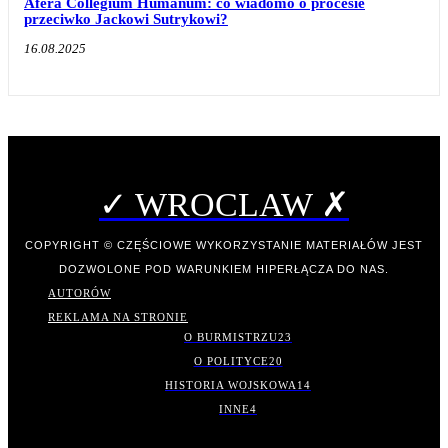
Afera Collegium Humanum: co wiadomo o procesie
przeciwko Jackowi Sutrykowi?
16.08.2025
✓ WROCLAW ✗
COPYRIGHT © CZĘŚCIOWE WYKORZYSTANIE MATERIAŁÓW JEST
DOZWOLONE POD WARUNKIEM HIPERŁĄCZA DO NAS.
AUTORÓW
REKLAMA NA STRONIE
O BURMISTRZU
23
O POLITYCE
20
HISTORIA WOJSKOWA
14
INNE
4