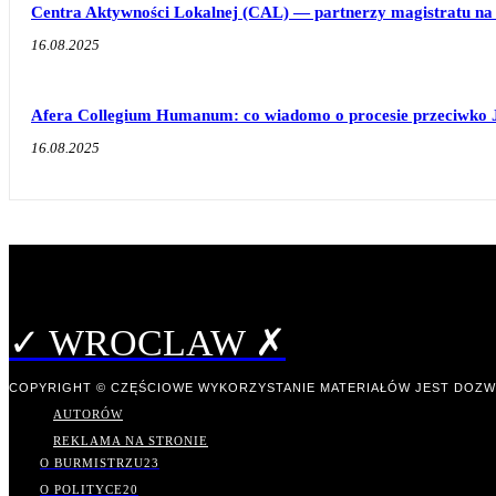
Centra Aktywności Lokalnej (CAL) — partnerzy magistratu na 
16.08.2025
Afera Collegium Humanum: co wiadomo o procesie przeciwko 
16.08.2025
✓ WROCLAW ✗
COPYRIGHT © CZĘŚCIOWE WYKORZYSTANIE MATERIAŁÓW JEST DOZW
AUTORÓW
REKLAMA NA STRONIE
O BURMISTRZU
23
O POLITYCE
20