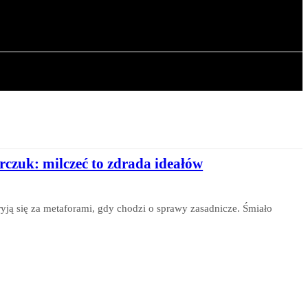
OWA
ARTYKUŁY
rczuk: milczeć to zdrada ideałów
ryją się za metaforami, gdy chodzi o sprawy zasadnicze. Śmiało