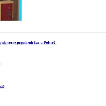
się coraz popularniejsze w Polsce?
?
ta?