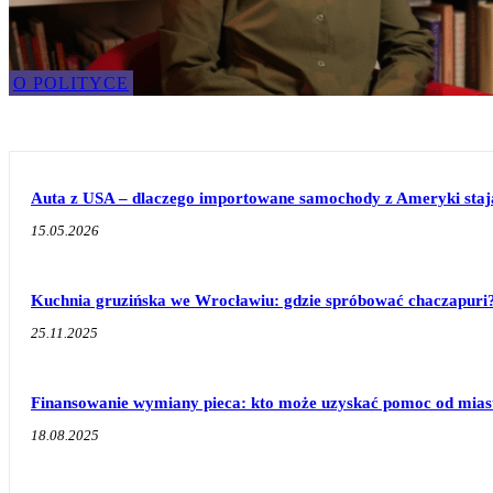
O POLITYCE
Auta z USA – dlaczego importowane samochody z Ameryki stają 
15.05.2026
Kuchnia gruzińska we Wrocławiu: gdzie spróbować chaczapuri
25.11.2025
Finansowanie wymiany pieca: kto może uzyskać pomoc od mias
18.08.2025