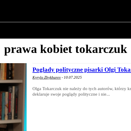
✗
O POLITYCE
O BURMISTRZU
HISTORIA WOJSK
prawa kobiet tokarczuk
Poglady polityczne pisarki Olgi Toka
Kyrylo Zhykharev
-
10.07.2025
Olga Tokarczuk nie należy do tych autorów, którzy k
deklaruje swoje poglądy polityczne i nie...