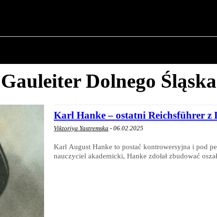
✗
O POLITYCE
O BURMISTRZU
HISTORIA WOJSK
Gauleiter Dolnego Śląska
Karl Hanke – ostatni Reichsführer z
Viktoriya Yastremska
-
06.02.2025
Karl August Hanke to postać kontrowersyjna i pod p
nauczyciel akademicki, Hanke zdołał zbudować oszałam