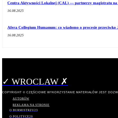
Centra Aktywności Lokalnej (CAL) — partnerzy magistratu na 
16.08.2025
Afera Collegium Humanum: co wiadomo o procesie przeciwko 
16.08.2025
✓ WROCLAW ✗
COPYRIGHT © CZĘŚCIOWE WYKORZYSTANIE MATERIAŁÓW JEST DOZW
AUTORÓW
REKLAMA NA STRONIE
O BURMISTRZU
23
O POLITYCE
20