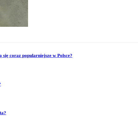
się coraz popularniejsze w Polsce?
?
ta?