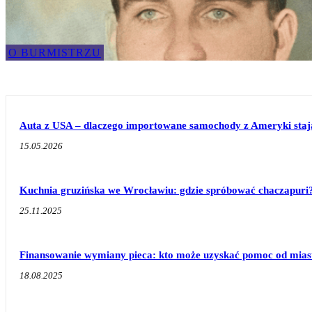
O BURMISTRZU
Auta z USA – dlaczego importowane samochody z Ameryki stają 
15.05.2026
Kuchnia gruzińska we Wrocławiu: gdzie spróbować chaczapuri
25.11.2025
Finansowanie wymiany pieca: kto może uzyskać pomoc od mias
18.08.2025