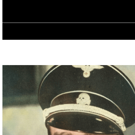
✓ WROCLAW 
czwartek, 6 sierpnia, 2026
GŁÓWNA