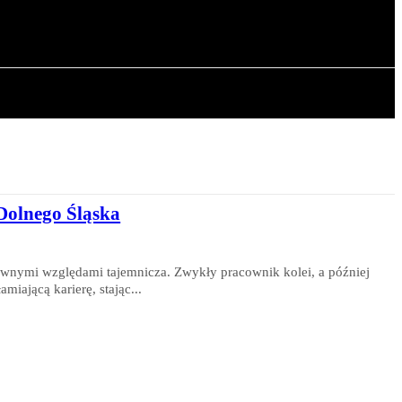
OWA
ARTYKUŁY
 Dolnego Śląska
ewnymi względami tajemnicza. Zwykły pracownik kolei, a później
iającą karierę, stając...