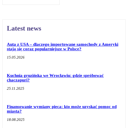
Latest news
Auta z USA – dlaczego importowane samochody z Ameryki
stają się coraz popularniejsze w Polsce?
15.05.2026
Kuchnia gruzińska we Wrocławiu: gdzie spróbować
chaczapuri?
25.11.2025
Finansowanie wymiany pieca: kto może uzyskać pomoc od
miasta?
18.08.2025