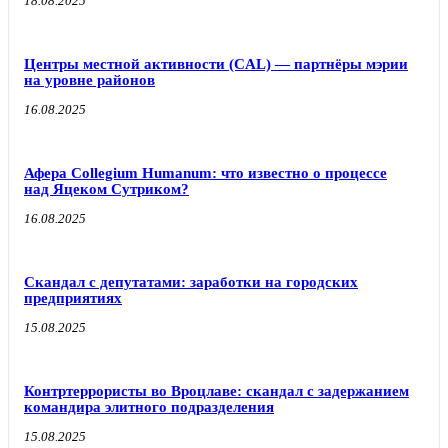
18.08.2025
Центры местной активности (CAL) — партнёры мэрии
на уровне районов
16.08.2025
Афера Collegium Humanum: что известно о процессе
над Яцеком Сутриком?
16.08.2025
Скандал с депутатами: заработки на городских
предприятиях
15.08.2025
Контртеррористы во Вроцлаве: скандал с задержанием
командира элитного подразделения
15.08.2025