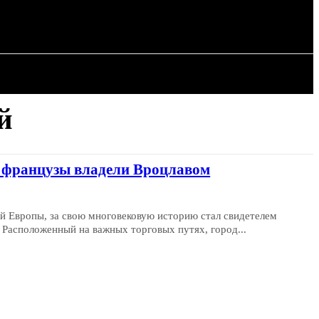
ИЯ
СТАТЬИ
й
ак французы владели Вроцлавом
й Европы, за свою многовековую историю стал свидетелем
Расположенный на важных торговых путях, город...