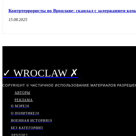
Контртеррористы во Вроцлаве: скандал с задержанием ком
15.08.2025
✓ WROCLAW ✗
COPYRIGHT © ЧАСТИЧНОЕ ИСПОЛЬЗОВАНИЕ МАТЕРИАЛОВ РАЗРЕШЕН
АВТОРЫ
РЕКЛАМА
О МЭРЕ
26
О ПОЛИТИКЕ
20
ВОЕННАЯ ИСТОРИЯ
19
БЕЗ КАТЕГОРИИ
3
ДРУГОЕ
2