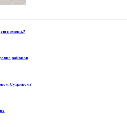
скую помощь?
ровне районов
цеком Сутриком?
иях