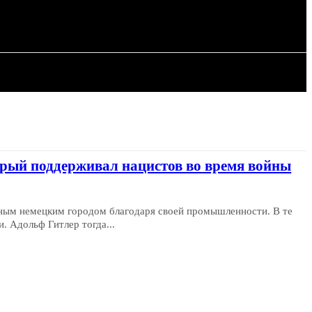
ИЯ
СТАТЬИ
орый поддерживал нацистов во время войны
ным немецким городом благодаря своей промышленности. В те
. Адольф Гитлер тогда...