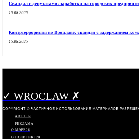
Скандал с депутатами: заработки на городских предприят
15.08.2025
Контртеррористы во Вроцлаве: скандал с задержанием ком
15.08.2025
✓ WROCLAW ✗
COPYRIGHT © ЧАСТИЧНОЕ ИСПОЛЬЗОВАНИЕ МАТЕРИАЛОВ РАЗРЕШЕН
АВТОРЫ
РЕКЛАМА
О МЭРЕ
26
О ПОЛИТИКЕ
20