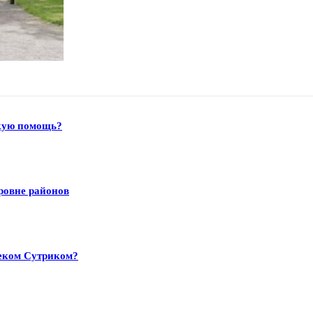
скую помощь?
ровне районов
цеком Сутриком?