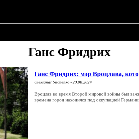
✗
О ПОЛИТИКЕ
О МЭРЕ
ВОЕННАЯ ИСТОР
Ганс Фридрих
Ганс Фридрих: мэр Вроцлава, кот
Oleksandr Silchenko
-
29.08.2024
Вроцлав во время Второй мировой войны был важ
времена город находился под оккупацией Германии